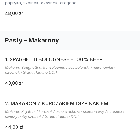
papryka, szpinak, czosnek, oregano
48,00 zł
Pasty - Makarony
1. SPAGHETTI BOLOGNESE - 100% BEEF
Makaron Spaghetti n. 5 / wołowina / sos boloński / marchewka /
czosnek / Grana Padano DOP
43,00 zł
2. MAKARON Z KURCZAKIEM I SZPINAKIEM
Makaron Rigatoni / kurczak / os szpinakowo-śmietanowy / czosnek /
świeży baby szpinak / Grana Padano DOP
44,00 zł