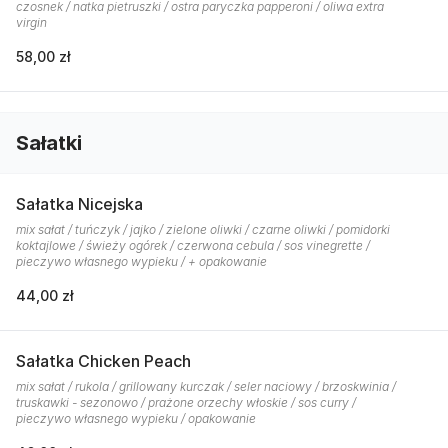
czosnek / natka pietruszki / ostra paryczka papperoni / oliwa extra
virgin
58,00 zł
Sałatki
Sałatka Nicejska
mix sałat / tuńczyk / jajko / zielone oliwki / czarne oliwki / pomidorki
koktajlowe / świeży ogórek / czerwona cebula / sos vinegrette /
pieczywo własnego wypieku / + opakowanie
44,00 zł
Sałatka Chicken Peach
mix sałat / rukola / grillowany kurczak / seler naciowy / brzoskwinia /
truskawki - sezonowo / prażone orzechy włoskie / sos curry /
pieczywo własnego wypieku / opakowanie