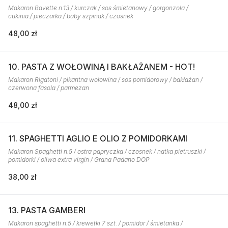
Makaron Bavette n.13 / kurczak / sos śmietanowy / gorgonzola /
cukinia / pieczarka / baby szpinak / czosnek
48,00 zł
10. PASTA Z WOŁOWINĄ I BAKŁAŻANEM - HOT!
Makaron Rigatoni / pikantna wołowina / sos pomidorowy / bakłażan /
czerwona fasola / parmezan
48,00 zł
11. SPAGHETTI AGLIO E OLIO Z POMIDORKAMI
Makaron Spaghetti n.5 / ostra papryczka / czosnek / natka pietruszki /
pomidorki / oliwa extra virgin / Grana Padano DOP
38,00 zł
13. PASTA GAMBERI
Makaron spaghetti n.5 / krewetki 7 szt. / pomidor / śmietanka /