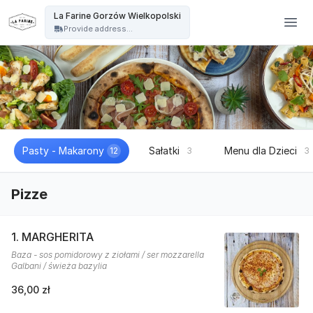
La Farine - La Farine Gorzów Wielkopolski
La Farine Gorzów Wielkopolski
Provide address...
Pasty - Makarony
Sałatki
Menu dla Dzieci
12
3
3
Pizze
1. MARGHERITA
Baza - sos pomidorowy z ziołami / ser mozzarella
Galbani / świeża bazylia
36,00 zł