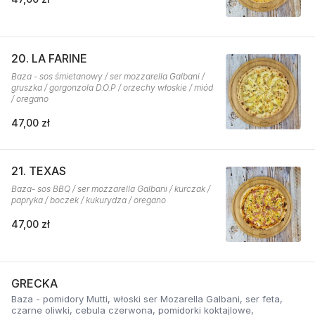
20. LA FARINE
Baza - sos śmietanowy / ser mozzarella Galbani /
gruszka / gorgonzola D.O.P / orzechy włoskie / miód
/ oregano
47,00 zł
21. TEXAS
Baza- sos BBQ / ser mozzarella Galbani / kurczak /
papryka / boczek / kukurydza / oregano
47,00 zł
GRECKA
Baza - pomidory Mutti, włoski ser Mozarella Galbani, ser feta,
czarne oliwki, cebula czerwona, pomidorki koktajlowe,