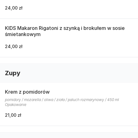
24,00 zł
KIDS Makaron Rigatoni z szynką i brokułem w sosie
śmietankowym
24,00 zł
Zupy
Krem z pomidorów
pomidory / mozarella / oliwa / zioła / paluch rozmarynowy / 450 ml
Opakowanie
21,00 zł