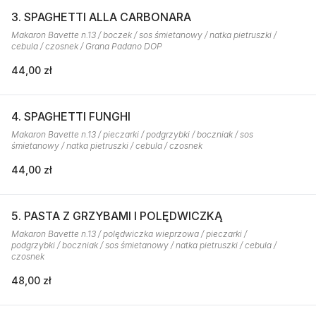
3. SPAGHETTI ALLA CARBONARA
Makaron Bavette n.13 / boczek / sos śmietanowy / natka pietruszki /
cebula / czosnek / Grana Padano DOP
44,00 zł
4. SPAGHETTI FUNGHI
Makaron Bavette n.13 / pieczarki / podgrzybki / boczniak / sos
śmietanowy / natka pietruszki / cebula / czosnek
44,00 zł
5. PASTA Z GRZYBAMI I POLĘDWICZKĄ
Makaron Bavette n.13 / polędwiczka wieprzowa / pieczarki /
podgrzybki / boczniak / sos śmietanowy / natka pietruszki / cebula /
czosnek
48,00 zł