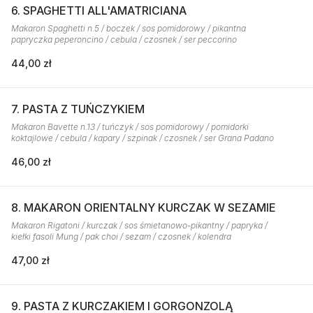
6. SPAGHETTI ALL'AMATRICIANA
Makaron Spaghetti n.5 / boczek / sos pomidorowy / pikantna
papryczka peperoncino / cebula / czosnek / ser peccorino
44,00 zł
7. PASTA Z TUŃCZYKIEM
Makaron Bavette n.13 / tuńczyk / sos pomidorowy / pomidorki
koktajlowe / cebula / kapary / szpinak / czosnek / ser Grana Padano
46,00 zł
8. MAKARON ORIENTALNY KURCZAK W SEZAMIE
Makaron Rigatoni / kurczak / sos śmietanowo-pikantny / papryka /
kiełki fasoli Mung / pak choi / sezam / czosnek / kolendra
47,00 zł
9. PASTA Z KURCZAKIEM I GORGONZOLĄ