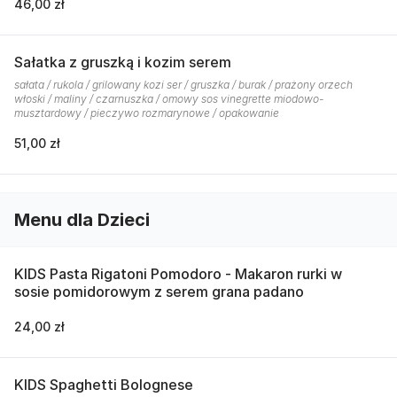
46,00 zł
Sałatka z gruszką i kozim serem
sałata / rukola / grilowany kozi ser / gruszka / burak / prażony orzech
włoski / maliny / czarnuszka / omowy sos vinegrette miodowo-
musztardowy / pieczywo rozmarynowe / opakowanie
51,00 zł
Menu dla Dzieci
KIDS Pasta Rigatoni Pomodoro - Makaron rurki w
sosie pomidorowym z serem grana padano
24,00 zł
KIDS Spaghetti Bolognese