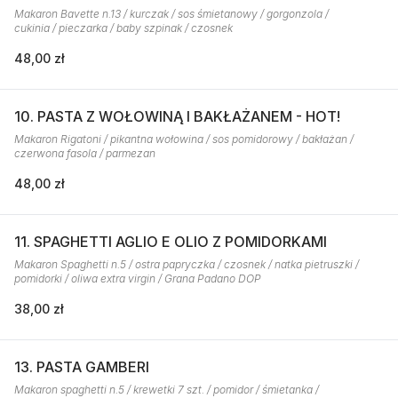
Makaron Bavette n.13 / kurczak / sos śmietanowy / gorgonzola /
cukinia / pieczarka / baby szpinak / czosnek
48,00 zł
10. PASTA Z WOŁOWINĄ I BAKŁAŻANEM - HOT!
Makaron Rigatoni / pikantna wołowina / sos pomidorowy / bakłażan /
czerwona fasola / parmezan
48,00 zł
11. SPAGHETTI AGLIO E OLIO Z POMIDORKAMI
Makaron Spaghetti n.5 / ostra papryczka / czosnek / natka pietruszki /
pomidorki / oliwa extra virgin / Grana Padano DOP
38,00 zł
13. PASTA GAMBERI
Makaron spaghetti n.5 / krewetki 7 szt. / pomidor / śmietanka /