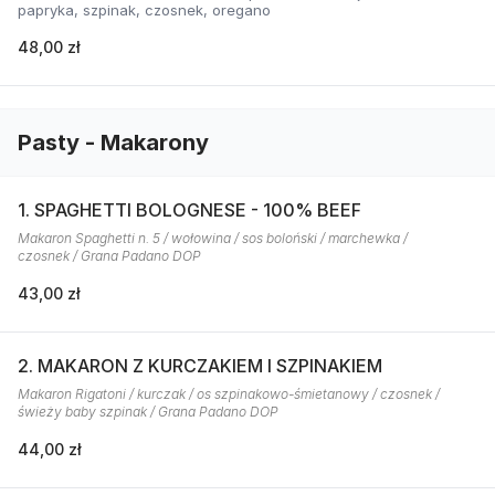
papryka, szpinak, czosnek, oregano
48,00 zł
Pasty - Makarony
1. SPAGHETTI BOLOGNESE - 100% BEEF
Makaron Spaghetti n. 5 / wołowina / sos boloński / marchewka /
czosnek / Grana Padano DOP
43,00 zł
2. MAKARON Z KURCZAKIEM I SZPINAKIEM
Makaron Rigatoni / kurczak / os szpinakowo-śmietanowy / czosnek /
świeży baby szpinak / Grana Padano DOP
44,00 zł