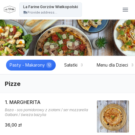
La Farine - La Farine Gorzów Wielkopolski
La Farine Gorzów Wielkopolski
Provide address...
Pasty - Makarony
Sałatki
Menu dla Dzieci
12
3
3
Pizze
1. MARGHERITA
Baza - sos pomidorowy z ziołami / ser mozzarella
Galbani / świeża bazylia
36,00 zł