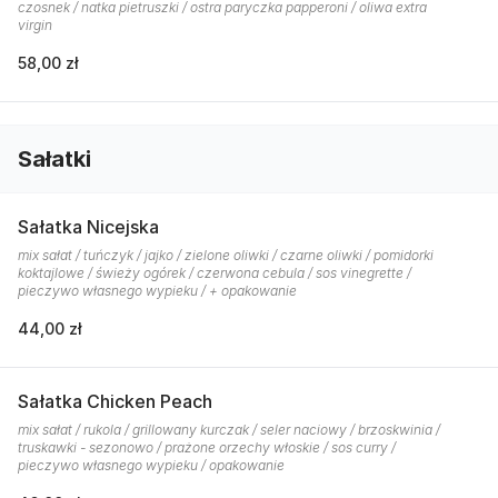
czosnek / natka pietruszki / ostra paryczka papperoni / oliwa extra
virgin
58,00 zł
Sałatki
Sałatka Nicejska
mix sałat / tuńczyk / jajko / zielone oliwki / czarne oliwki / pomidorki
koktajlowe / świeży ogórek / czerwona cebula / sos vinegrette /
pieczywo własnego wypieku / + opakowanie
44,00 zł
Sałatka Chicken Peach
mix sałat / rukola / grillowany kurczak / seler naciowy / brzoskwinia /
truskawki - sezonowo / prażone orzechy włoskie / sos curry /
pieczywo własnego wypieku / opakowanie