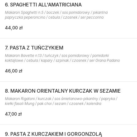
6. SPAGHETTI ALL'AMATRICIANA
Makaron Spaghetti n.5 / boczek / sos pomidorowy / pikantna
papryczka peperoncino / cebula / czosnek / ser peccorino
44,00 zł
7. PASTA Z TUŃCZYKIEM
Makaron Bavette n.13 / tuńczyk / sos pomidorowy / pomidorki
koktajlowe / cebula / kapary / szpinak / czosnek / ser Grana Padano
46,00 zł
8. MAKARON ORIENTALNY KURCZAK W SEZAMIE
Makaron Rigatoni / kurczak / sos śmietanowo-pikantny / papryka /
kiełki fasoli Mung / pak choi / sezam / czosnek / kolendra
47,00 zł
9. PASTA Z KURCZAKIEM I GORGONZOLĄ