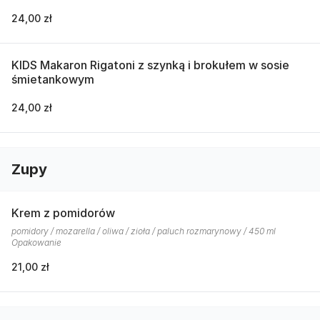
24,00 zł
KIDS Makaron Rigatoni z szynką i brokułem w sosie
śmietankowym
24,00 zł
Zupy
Krem z pomidorów
pomidory / mozarella / oliwa / zioła / paluch rozmarynowy / 450 ml
Opakowanie
21,00 zł