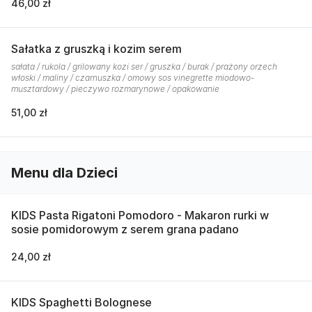
46,00 zł
Sałatka z gruszką i kozim serem
sałata / rukola / grilowany kozi ser / gruszka / burak / prażony orzech
włoski / maliny / czarnuszka / omowy sos vinegrette miodowo-
musztardowy / pieczywo rozmarynowe / opakowanie
51,00 zł
Menu dla Dzieci
KIDS Pasta Rigatoni Pomodoro - Makaron rurki w
sosie pomidorowym z serem grana padano
24,00 zł
KIDS Spaghetti Bolognese