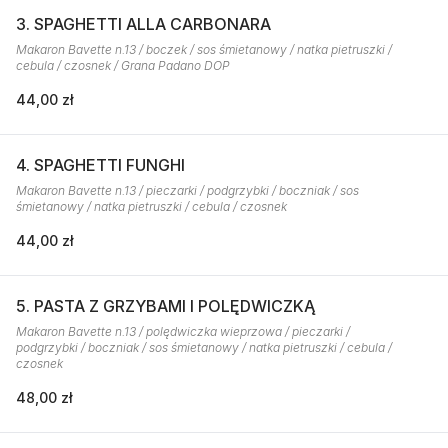
3. SPAGHETTI ALLA CARBONARA
Makaron Bavette n.13 / boczek / sos śmietanowy / natka pietruszki /
cebula / czosnek / Grana Padano DOP
44,00 zł
4. SPAGHETTI FUNGHI
Makaron Bavette n.13 / pieczarki / podgrzybki / boczniak / sos
śmietanowy / natka pietruszki / cebula / czosnek
44,00 zł
5. PASTA Z GRZYBAMI I POLĘDWICZKĄ
Makaron Bavette n.13 / polędwiczka wieprzowa / pieczarki /
podgrzybki / boczniak / sos śmietanowy / natka pietruszki / cebula /
czosnek
48,00 zł