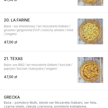
20. LA FARINE
Baza - sos śmietanowy / ser mozzarella Galbani /
gruszka / gorgonzola D.O.P / orzechy włoskie / miód
/ oregano
47,00 zł
21. TEXAS
Baza- sos BBQ / ser mozzarella Galbani / kurczak /
papryka / boczek / kukurydza / oregano
47,00 zł
GRECKA
Baza - pomidory Mutti, włoski ser Mozarella Galbani, ser feta,
czarne oliwki, cebula czerwona, pomidorki koktajlowe,