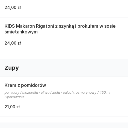
24,00 zł
KIDS Makaron Rigatoni z szynką i brokułem w sosie
śmietankowym
24,00 zł
Zupy
Krem z pomidorów
pomidory / mozarella / oliwa / zioła / paluch rozmarynowy / 450 ml
Opakowanie
21,00 zł