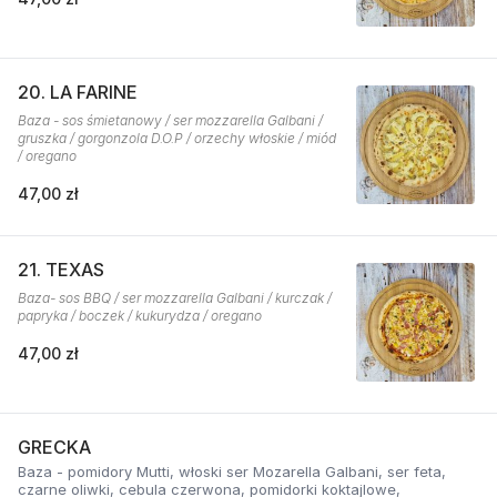
20. LA FARINE
Baza - sos śmietanowy / ser mozzarella Galbani /
gruszka / gorgonzola D.O.P / orzechy włoskie / miód
/ oregano
47,00 zł
21. TEXAS
Baza- sos BBQ / ser mozzarella Galbani / kurczak /
papryka / boczek / kukurydza / oregano
47,00 zł
GRECKA
Baza - pomidory Mutti, włoski ser Mozarella Galbani, ser feta,
czarne oliwki, cebula czerwona, pomidorki koktajlowe,