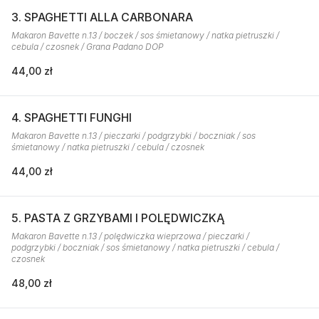
3. SPAGHETTI ALLA CARBONARA
Makaron Bavette n.13 / boczek / sos śmietanowy / natka pietruszki /
cebula / czosnek / Grana Padano DOP
44,00 zł
4. SPAGHETTI FUNGHI
Makaron Bavette n.13 / pieczarki / podgrzybki / boczniak / sos
śmietanowy / natka pietruszki / cebula / czosnek
44,00 zł
5. PASTA Z GRZYBAMI I POLĘDWICZKĄ
Makaron Bavette n.13 / polędwiczka wieprzowa / pieczarki /
podgrzybki / boczniak / sos śmietanowy / natka pietruszki / cebula /
czosnek
48,00 zł