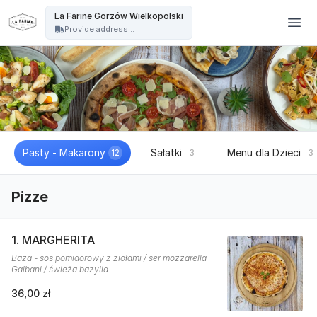
La Farine - La Farine Gorzów Wielkopolski
La Farine Gorzów Wielkopolski
Provide address...
Pasty - Makarony
Sałatki
Menu dla Dzieci
12
3
3
Pizze
1. MARGHERITA
Baza - sos pomidorowy z ziołami / ser mozzarella
Galbani / świeża bazylia
36,00 zł