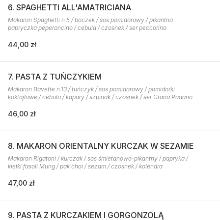
6. SPAGHETTI ALL'AMATRICIANA
Makaron Spaghetti n.5 / boczek / sos pomidorowy / pikantna
papryczka peperoncino / cebula / czosnek / ser peccorino
44,00 zł
7. PASTA Z TUŃCZYKIEM
Makaron Bavette n.13 / tuńczyk / sos pomidorowy / pomidorki
koktajlowe / cebula / kapary / szpinak / czosnek / ser Grana Padano
46,00 zł
8. MAKARON ORIENTALNY KURCZAK W SEZAMIE
Makaron Rigatoni / kurczak / sos śmietanowo-pikantny / papryka /
kiełki fasoli Mung / pak choi / sezam / czosnek / kolendra
47,00 zł
9. PASTA Z KURCZAKIEM I GORGONZOLĄ