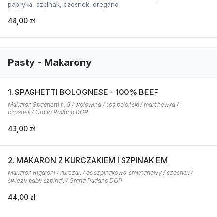
papryka, szpinak, czosnek, oregano
48,00 zł
Pasty - Makarony
1. SPAGHETTI BOLOGNESE - 100% BEEF
Makaron Spaghetti n. 5 / wołowina / sos boloński / marchewka /
czosnek / Grana Padano DOP
43,00 zł
2. MAKARON Z KURCZAKIEM I SZPINAKIEM
Makaron Rigatoni / kurczak / os szpinakowo-śmietanowy / czosnek /
świeży baby szpinak / Grana Padano DOP
44,00 zł