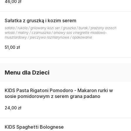
46,00 zł
Sałatka z gruszką i kozim serem
sałata / rukola / grilowany kozi ser / gruszka / burak / prażony orzech
włoski / maliny / czarnuszka / omowy sos vinegrette miodowo-
musztardowy / pieczywo rozmarynowe / opakowanie
51,00 zł
Menu dla Dzieci
KIDS Pasta Rigatoni Pomodoro - Makaron rurki w
sosie pomidorowym z serem grana padano
24,00 zł
KIDS Spaghetti Bolognese