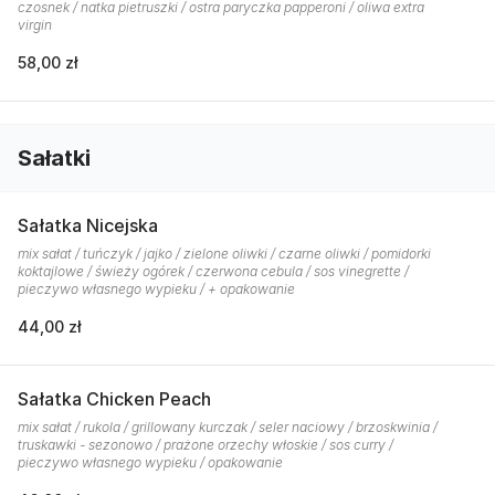
czosnek / natka pietruszki / ostra paryczka papperoni / oliwa extra
virgin
58,00 zł
Sałatki
Sałatka Nicejska
mix sałat / tuńczyk / jajko / zielone oliwki / czarne oliwki / pomidorki
koktajlowe / świeży ogórek / czerwona cebula / sos vinegrette /
pieczywo własnego wypieku / + opakowanie
44,00 zł
Sałatka Chicken Peach
mix sałat / rukola / grillowany kurczak / seler naciowy / brzoskwinia /
truskawki - sezonowo / prażone orzechy włoskie / sos curry /
pieczywo własnego wypieku / opakowanie