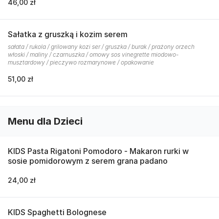
46,00 zł
Sałatka z gruszką i kozim serem
sałata / rukola / grilowany kozi ser / gruszka / burak / prażony orzech
włoski / maliny / czarnuszka / omowy sos vinegrette miodowo-
musztardowy / pieczywo rozmarynowe / opakowanie
51,00 zł
Menu dla Dzieci
KIDS Pasta Rigatoni Pomodoro - Makaron rurki w
sosie pomidorowym z serem grana padano
24,00 zł
KIDS Spaghetti Bolognese