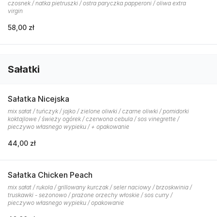
czosnek / natka pietruszki / ostra paryczka papperoni / oliwa extra
virgin
58,00 zł
Sałatki
Sałatka Nicejska
mix sałat / tuńczyk / jajko / zielone oliwki / czarne oliwki / pomidorki
koktajlowe / świeży ogórek / czerwona cebula / sos vinegrette /
pieczywo własnego wypieku / + opakowanie
44,00 zł
Sałatka Chicken Peach
mix sałat / rukola / grillowany kurczak / seler naciowy / brzoskwinia /
truskawki - sezonowo / prażone orzechy włoskie / sos curry /
pieczywo własnego wypieku / opakowanie