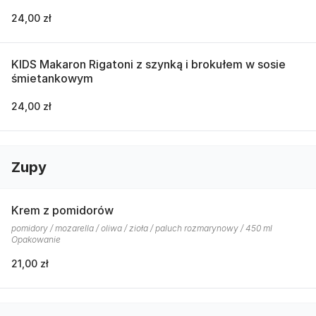
24,00 zł
KIDS Makaron Rigatoni z szynką i brokułem w sosie
śmietankowym
24,00 zł
Zupy
Krem z pomidorów
pomidory / mozarella / oliwa / zioła / paluch rozmarynowy / 450 ml
Opakowanie
21,00 zł