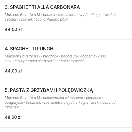
3. SPAGHETTI ALLA CARBONARA
Makaron Bavette n.13 / boczek / sos śmietanowy / natka pietruszki /
cebula / czosnek / Grana Padano DOP
44,00 zł
4. SPAGHETTI FUNGHI
Makaron Bavette n.13 / pieczarki / podgrzybki / boczniak / sos
śmietanowy / natka pietruszki / cebula / czosnek
44,00 zł
5. PASTA Z GRZYBAMI I POLĘDWICZKĄ
Makaron Bavette n.13 / polędwiczka wieprzowa / pieczarki /
podgrzybki / boczniak / sos śmietanowy / natka pietruszki / cebula /
czosnek
48,00 zł