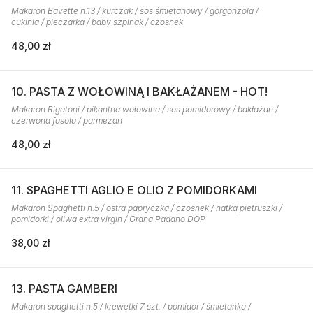
Makaron Bavette n.13 / kurczak / sos śmietanowy / gorgonzola /
cukinia / pieczarka / baby szpinak / czosnek
48,00 zł
10. PASTA Z WOŁOWINĄ I BAKŁAŻANEM - HOT!
Makaron Rigatoni / pikantna wołowina / sos pomidorowy / bakłażan /
czerwona fasola / parmezan
48,00 zł
11. SPAGHETTI AGLIO E OLIO Z POMIDORKAMI
Makaron Spaghetti n.5 / ostra papryczka / czosnek / natka pietruszki /
pomidorki / oliwa extra virgin / Grana Padano DOP
38,00 zł
13. PASTA GAMBERI
Makaron spaghetti n.5 / krewetki 7 szt. / pomidor / śmietanka /