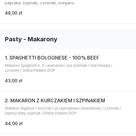
papryka, szpinak, czosnek, oregano
48,00 zł
Pasty - Makarony
1. SPAGHETTI BOLOGNESE - 100% BEEF
Makaron Spaghetti n. 5 / wołowina / sos boloński / marchewka /
czosnek / Grana Padano DOP
43,00 zł
2. MAKARON Z KURCZAKIEM I SZPINAKIEM
Makaron Rigatoni / kurczak / os szpinakowo-śmietanowy / czosnek /
świeży baby szpinak / Grana Padano DOP
44,00 zł