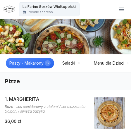
La Farine - La Farine Gorzów Wielkopolski
La Farine Gorzów Wielkopolski
Provide address...
Pasty - Makarony
Sałatki
Menu dla Dzieci
12
3
3
Pizze
1. MARGHERITA
Baza - sos pomidorowy z ziołami / ser mozzarella
Galbani / świeża bazylia
36,00 zł