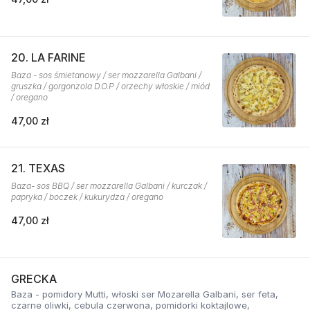
20. LA FARINE
Baza - sos śmietanowy / ser mozzarella Galbani /
gruszka / gorgonzola D.O.P / orzechy włoskie / miód
/ oregano
47,00 zł
21. TEXAS
Baza- sos BBQ / ser mozzarella Galbani / kurczak /
papryka / boczek / kukurydza / oregano
47,00 zł
GRECKA
Baza - pomidory Mutti, włoski ser Mozarella Galbani, ser feta,
czarne oliwki, cebula czerwona, pomidorki koktajlowe,