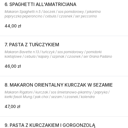
6. SPAGHETTI ALL'AMATRICIANA
Makaron Spaghetti n.5 / boczek / sos pomidorowy / pikantna
papryczka peperoncino / cebula / czosnek / ser peccorino
44,00 zł
7. PASTA Z TUŃCZYKIEM
Makaron Bavette n.13 / tuńczyk / sos pomidorowy / pomidorki
koktajlowe / cebula / kapary / szpinak / czosnek / ser Grana Padano
46,00 zł
8. MAKARON ORIENTALNY KURCZAK W SEZAMIE
Makaron Rigatoni / kurczak / sos śmietanowo-pikantny / papryka /
kiełki fasoli Mung / pak choi / sezam / czosnek / kolendra
47,00 zł
9. PASTA Z KURCZAKIEM I GORGONZOLĄ