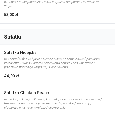
czosnek / natka pietruszki / ostra paryczka papperoni / oliwa extra
virgin
58,00 zł
Sałatki
Sałatka Nicejska
mix sałat / tuńczyk / jajko / zielone oliwki / czarne oliwki / pomidorki
koktajlowe / świeży ogórek / czerwona cebula / sos vinegrette /
pieczywo własnego wypieku / + opakowanie
44,00 zł
Sałatka Chicken Peach
mix sałat / rukola / grillowany kurczak / seler naciowy / brzoskwinia /
truskawki - sezonowo / prażone orzechy włoskie / sos curry /
pieczywo własnego wypieku / opakowanie