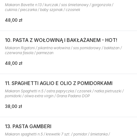
Makaron Bavette n.13 / kurczak / sos śmietanowy / gorgonzola /
cukinia / pieczarka / baby szpinak / czosnek
48,00 zł
10. PASTA Z WOŁOWINĄ I BAKŁAŻANEM - HOT!
Makaron Rigatoni / pikantna wołowina / sos pomidorowy / bakłażan /
czerwona fasola / parmezan
48,00 zł
11. SPAGHETTI AGLIO E OLIO Z POMIDORKAMI
Makaron Spaghetti n.5 / ostra papryczka / czosnek / natka pietruszki /
pomidorki / oliwa extra virgin / Grana Padano DOP
38,00 zł
13. PASTA GAMBERI
Makaron spaghetti n.5 / krewetki 7 szt. / pomidor / śmietanka /