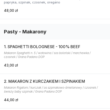
papryka, szpinak, czosnek, oregano
48,00 zł
Pasty - Makarony
1. SPAGHETTI BOLOGNESE - 100% BEEF
Makaron Spaghetti n. 5 / wołowina / sos boloński / marchewka /
czosnek / Grana Padano DOP
43,00 zł
2. MAKARON Z KURCZAKIEM I SZPINAKIEM
Makaron Rigatoni / kurczak / os szpinakowo-śmietanowy / czosnek /
świeży baby szpinak / Grana Padano DOP
44,00 zł