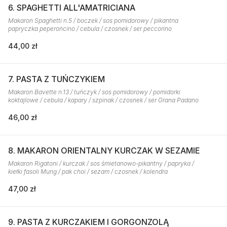
6. SPAGHETTI ALL'AMATRICIANA
Makaron Spaghetti n.5 / boczek / sos pomidorowy / pikantna
papryczka peperoncino / cebula / czosnek / ser peccorino
44,00 zł
7. PASTA Z TUŃCZYKIEM
Makaron Bavette n.13 / tuńczyk / sos pomidorowy / pomidorki
koktajlowe / cebula / kapary / szpinak / czosnek / ser Grana Padano
46,00 zł
8. MAKARON ORIENTALNY KURCZAK W SEZAMIE
Makaron Rigatoni / kurczak / sos śmietanowo-pikantny / papryka /
kiełki fasoli Mung / pak choi / sezam / czosnek / kolendra
47,00 zł
9. PASTA Z KURCZAKIEM I GORGONZOLĄ