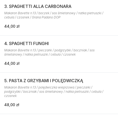
3. SPAGHETTI ALLA CARBONARA
Makaron Bavette n.13 / boczek / sos śmietanowy / natka pietruszki /
cebula / czosnek / Grana Padano DOP
44,00 zł
4. SPAGHETTI FUNGHI
Makaron Bavette n.13 / pieczarki / podgrzybki / boczniak / sos
śmietanowy / natka pietruszki / cebula / czosnek
44,00 zł
5. PASTA Z GRZYBAMI I POLĘDWICZKĄ
Makaron Bavette n.13 / polędwiczka wieprzowa / pieczarki /
podgrzybki / boczniak / sos śmietanowy / natka pietruszki / cebula /
czosnek
48,00 zł