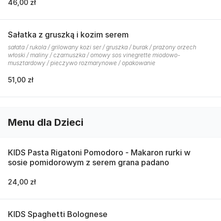
46,00 zł
Sałatka z gruszką i kozim serem
sałata / rukola / grilowany kozi ser / gruszka / burak / prażony orzech
włoski / maliny / czarnuszka / omowy sos vinegrette miodowo-
musztardowy / pieczywo rozmarynowe / opakowanie
51,00 zł
Menu dla Dzieci
KIDS Pasta Rigatoni Pomodoro - Makaron rurki w
sosie pomidorowym z serem grana padano
24,00 zł
KIDS Spaghetti Bolognese