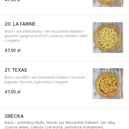
20. LA FARINE
Baza - sos śmietanowy / ser mozzarella Galbani /
gruszka / gorgonzola D.O.P / orzechy włoskie / miód
/ oregano
47,00 zł
21. TEXAS
Baza- sos BBQ / ser mozzarella Galbani / kurczak /
papryka / boczek / kukurydza / oregano
47,00 zł
GRECKA
Baza - pomidory Mutti, włoski ser Mozarella Galbani, ser feta,
czarne oliwki, cebula czerwona, pomidorki koktajlowe,