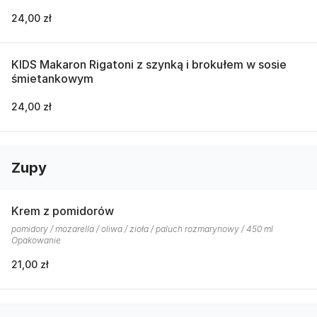
24,00 zł
KIDS Makaron Rigatoni z szynką i brokułem w sosie
śmietankowym
24,00 zł
Zupy
Krem z pomidorów
pomidory / mozarella / oliwa / zioła / paluch rozmarynowy / 450 ml
Opakowanie
21,00 zł