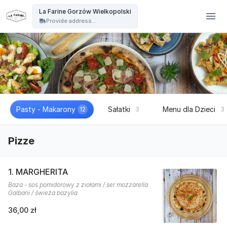
La Farine - La Farine Gorzów Wielkopolski
La Farine Gorzów Wielkopolski
Provide address...
Pasty - Makarony
Sałatki
Menu dla Dzieci
12
3
3
Pizze
1. MARGHERITA
Baza - sos pomidorowy z ziołami / ser mozzarella
Galbani / świeża bazylia
36,00 zł