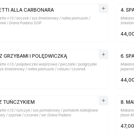
HETTI ALLA CARBONARA
4. SP
te n.13 / boczek / sos śmietanowy / natka pietruszki /
Makaron 
snek / Grana Padano DOP
śmietan
44,00
 Z GRZYBAMI I POLĘDWICZKĄ
6. SP
tte n.13 / polędwiczka wieprzowa / pieczarki / podgrzybki
Makaron
sos śmietanowy / natka pietruszki / cebula / czosnek
peperon
44,00
 Z TUŃCZYKIEM
8. M
te n.13 / tuńczyk / sos pomidorowy / pomidorki koktajlowe
Makaron 
pary / szpinak / czosnek / ser Grana Padano
fasoli M
47,00