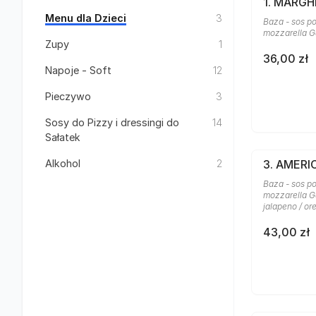
1. MARGH
Menu dla Dzieci
3
Baza - sos po
mozzarella G
Zupy
1
36,00 zł
Napoje - Soft
12
Pieczywo
3
Sosy do Pizzy i dressingi do
14
Sałatek
Alkohol
2
3. AMER
Baza - sos po
mozzarella Ga
jalapeno / o
43,00 zł