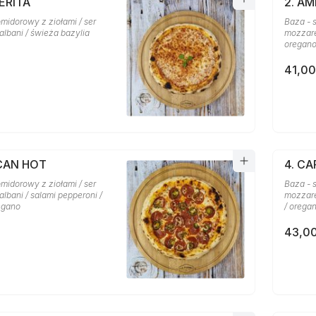
ERITA
2. A
midorowy z ziołami / ser
Baza - 
albani / świeża bazylia
mozzare
oregan
41,00
ICAN HOT
4. C
midorowy z ziołami / ser
Baza - 
lbani / salami pepperoni /
mozzarel
regano
/ orega
43,00