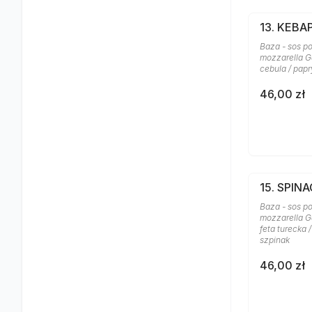
13. KEBA
Baza - sos po
mozzarella Ga
cebula / papr
46,00 zł
15. SPINA
Baza - sos po
mozzarella Ga
feta turecka 
szpinak
46,00 zł