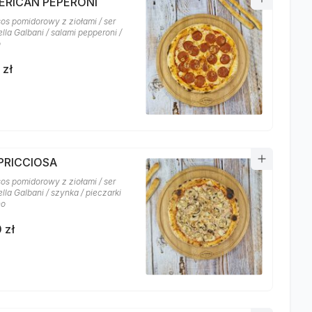
MERICAN PEPERONI
sos pomidorowy z ziołami / ser
lla Galbani / salami pepperoni /
o
 zł
APRICCIOSA
sos pomidorowy z ziołami / ser
la Galbani / szynka / pieczarki
no
 zł