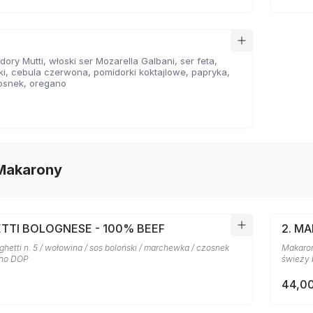
ory Mutti, włoski ser Mozarella Galbani, ser feta,
ki, cebula czerwona, pomidorki koktajlowe, papryka,
osnek, oregano
 Makarony
ETTI BOLOGNESE - 100% BEEF
2. M
etti n. 5 / wołowina / sos boloński / marchewka / czosnek
Makaron
ano DOP
świeży 
44,00