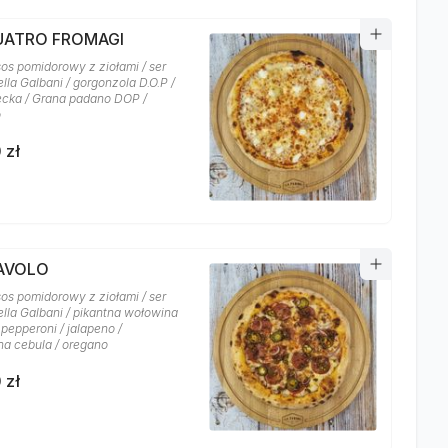
QUATRO FROMAGI
sos pomidorowy z ziołami / ser
lla Galbani / gorgonzola D.O.P /
recka / Grana padano DOP /
o
 zł
IAVOLO
sos pomidorowy z ziołami / ser
lla Galbani / pikantna wołowina
 pepperoni / jalapeno /
a cebula / oregano
 zł