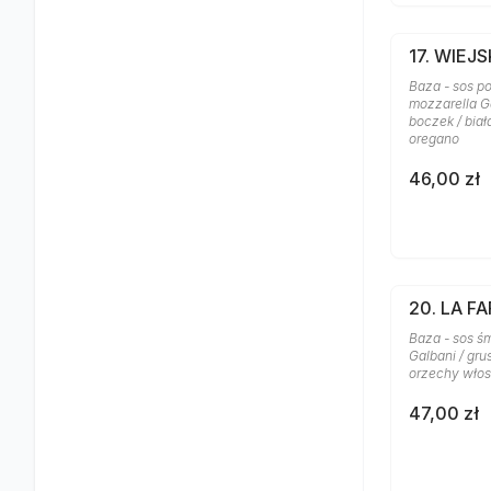
17. WIEJ
Baza - sos po
mozzarella Ga
boczek / biał
oregano
46,00 zł
20. LA FA
Baza - sos ś
Galbani / gru
orzechy włosk
47,00 zł