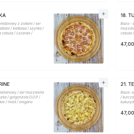
SKA
18. T
midorowy z ziołami / ser
Baza - 
lbani / kiełbasa / szynka /
mozzarel
a cebula / czosnek /
cebula 
47,00
RINE
21. T
mietanowy / ser mozzarella
Baza- s
szka / gorgonzola D.O.P /
/ kurcza
ie / miód / oregano
kukuryd
47,00