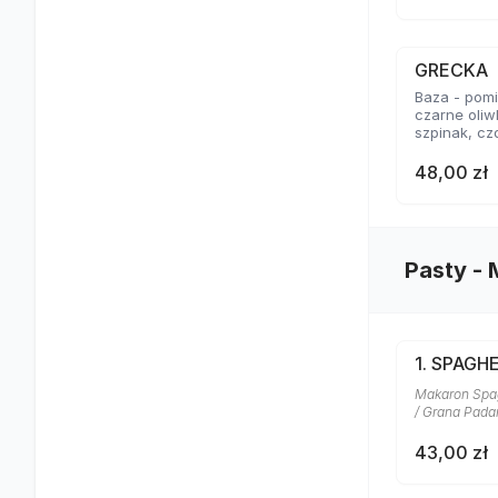
GRECKA
Baza - pomid
czarne oliw
szpinak, cz
48,00 zł
Pasty -
1. SPAGH
Makaron Spagh
/ Grana Pad
43,00 zł