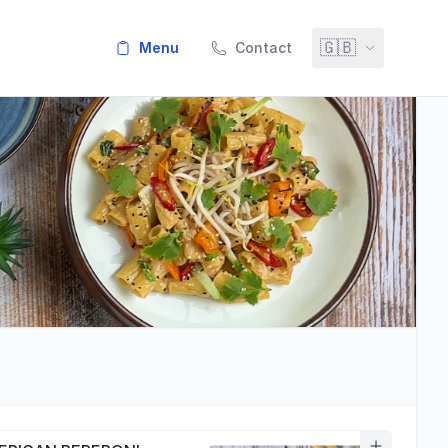
🇬🇧
menu
Contact