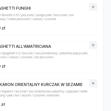
AGHETTI FUNGHI
Bavette n.13 / pieczarki / podgrzybki / boczniak / sos
owy / natka pietruszki / cebula / czosnek
 zł
AGHETTI ALL'AMATRICIANA
 Spaghetti n.5 / boczek / sos pomidorowy / pikantna papryczka
cino / cebula / czosnek / ser peccorino
 zł
AKARON ORIENTALNY KURCZAK W SEZAMIE
Rigatoni / kurczak / sos śmietanowo-pikantny / papryka / kiełki
ung / pak choi / sezam / czosnek / kolendra
 zł