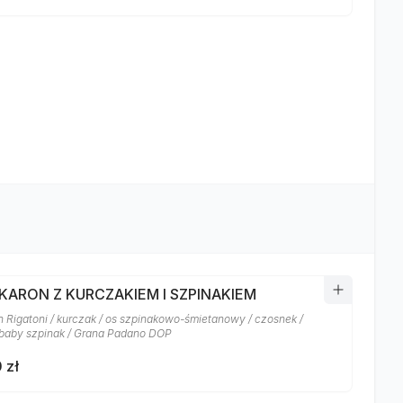
AKARON Z KURCZAKIEM I SZPINAKIEM
 Rigatoni / kurczak / os szpinakowo-śmietanowy / czosnek /
baby szpinak / Grana Padano DOP
 zł