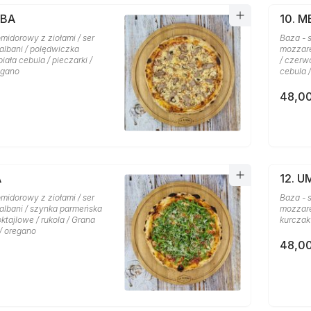
MBA
10. 
midorowy z ziołami / ser
Baza - 
albani / polędwiczka
mozzare
iała cebula / pieczarki /
/ czerwo
egano
cebula 
48,00
A
12. 
midorowy z ziołami / ser
Baza - 
albani / szynka parmeńska
mozzarel
oktajlowe / rukola / Grana
kurczak 
/ oregano
48,00