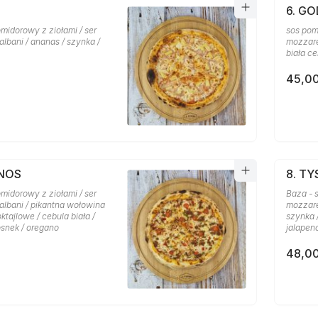
6. GO
midorowy z ziołami / ser
sos pom
lbani / ananas / szynka /
mozzarel
biała ce
45,00
ANOS
8. T
midorowy z ziołami / ser
Baza - 
albani / pikantna wołowina
mozzare
oktajlowe / cebula biała /
szynka 
osnek / oregano
jalapen
48,00