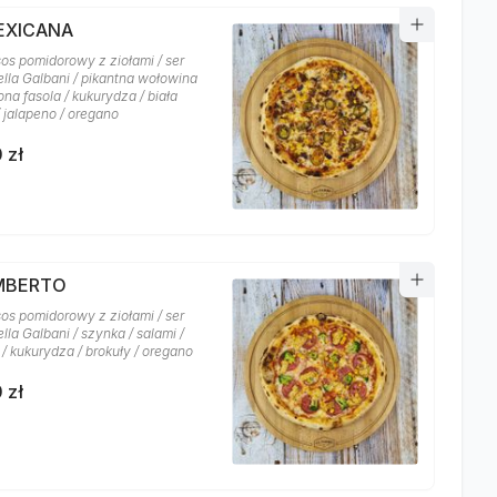
MEXICANA
sos pomidorowy z ziołami / ser
lla Galbani / pikantna wołowina
na fasola / kukurydza / biała
/ jalapeno / oregano
 zł
UMBERTO
sos pomidorowy z ziołami / ser
la Galbani / szynka / salami /
/ kukurydza / brokuły / oregano
 zł