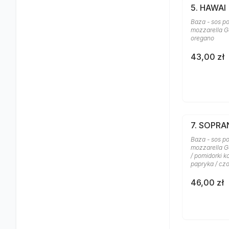
5. HAWAI
Baza - sos po
mozzarella Ga
oregano
43,00 zł
7. SOPR
Baza - sos po
mozzarella G
/ pomidorki k
papryka / cz
46,00 zł