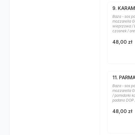
9. KARA
Baza - sos po
mozzarella G
wieprzowa / b
czosnek / or
48,00 zł
11. PARM
Baza - sos po
mozzarella G
/ pomidorki k
padano DOP 
48,00 zł