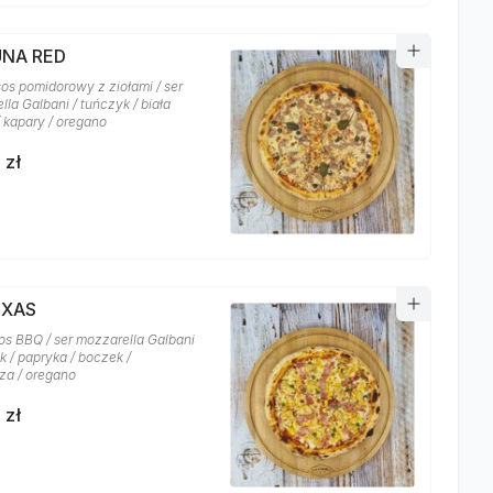
UNA RED
sos pomidorowy z ziołami / ser
la Galbani / tuńczyk / biała
/ kapary / oregano
 zł
EXAS
os BBQ / ser mozzarella Galbani
k / papryka / boczek /
za / oregano
 zł