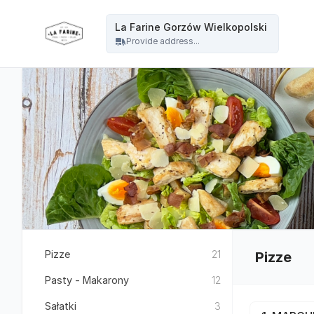
La Farine - La Farine Gorzów Wielkopolski
La Farine Gorzów Wielkopolski
Provide address...
Pizze
21
Pizze
Pasty - Makarony
12
Sałatki
3