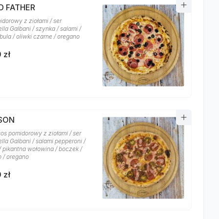
D FATHER
idorowy z ziołami / ser
la Galbani / szynka / salami /
bula / oliwki czarne / oregano
 zł
YSON
sos pomidorowy z ziołami / ser
lla Galbani / salami pepperoni /
/ pikantna wołowina / boczek /
o / oregano
 zł