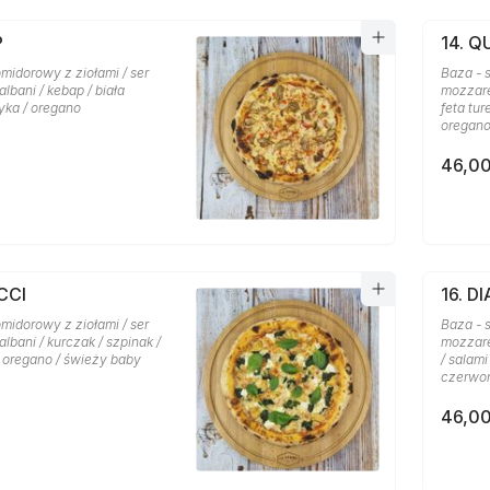
P
14. 
midorowy z ziołami / ser
Baza - 
lbani / kebap / biała
mozzare
yka / oregano
feta tu
oregan
46,00
CCI
16. D
midorowy z ziołami / ser
Baza - 
lbani / kurczak / szpinak /
mozzare
/ oregano / świeży baby
/ salami
czerwon
46,00