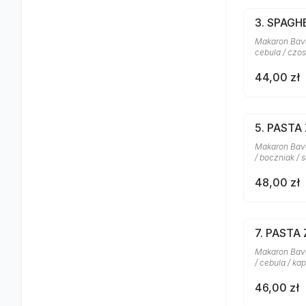
3. SPAG
Makaron Bavet
cebula / czo
44,00 zł
5. PASTA
Makaron Bave
/ boczniak / 
48,00 zł
7. PASTA
Makaron Bavet
/ cebula / ka
46,00 zł