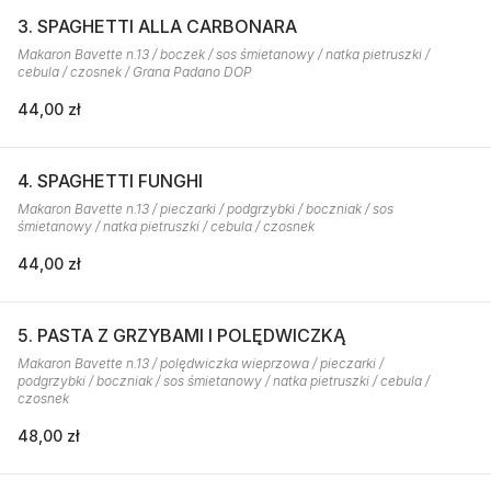
3. SPAGHETTI ALLA CARBONARA
Makaron Bavette n.13 / boczek / sos śmietanowy / natka pietruszki /
cebula / czosnek / Grana Padano DOP
44,00 zł
4. SPAGHETTI FUNGHI
Makaron Bavette n.13 / pieczarki / podgrzybki / boczniak / sos
śmietanowy / natka pietruszki / cebula / czosnek
44,00 zł
5. PASTA Z GRZYBAMI I POLĘDWICZKĄ
Makaron Bavette n.13 / polędwiczka wieprzowa / pieczarki /
podgrzybki / boczniak / sos śmietanowy / natka pietruszki / cebula /
czosnek
48,00 zł