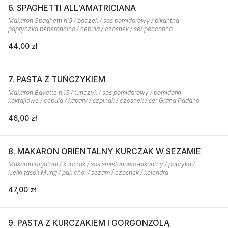
6. SPAGHETTI ALL'AMATRICIANA
Makaron Spaghetti n.5 / boczek / sos pomidorowy / pikantna
papryczka peperoncino / cebula / czosnek / ser peccorino
44,00 zł
7. PASTA Z TUŃCZYKIEM
Makaron Bavette n.13 / tuńczyk / sos pomidorowy / pomidorki
koktajlowe / cebula / kapary / szpinak / czosnek / ser Grana Padano
46,00 zł
8. MAKARON ORIENTALNY KURCZAK W SEZAMIE
Makaron Rigatoni / kurczak / sos śmietanowo-pikantny / papryka /
kiełki fasoli Mung / pak choi / sezam / czosnek / kolendra
47,00 zł
9. PASTA Z KURCZAKIEM I GORGONZOLĄ