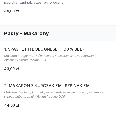
papryka, szpinak, czosnek, oregano
48,00 zł
Pasty - Makarony
1. SPAGHETTI BOLOGNESE - 100% BEEF
Makaron Spaghetti n. 5 / wołowina / sos boloński / marchewka /
czosnek / Grana Padano DOP
43,00 zł
2. MAKARON Z KURCZAKIEM I SZPINAKIEM
Makaron Rigatoni / kurczak / os szpinakowo-śmietanowy / czosnek /
świeży baby szpinak / Grana Padano DOP
44,00 zł