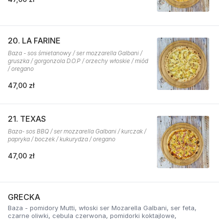
20. LA FARINE
Baza - sos śmietanowy / ser mozzarella Galbani /
gruszka / gorgonzola D.O.P / orzechy włoskie / miód
/ oregano
47,00 zł
21. TEXAS
Baza- sos BBQ / ser mozzarella Galbani / kurczak /
papryka / boczek / kukurydza / oregano
47,00 zł
GRECKA
Baza - pomidory Mutti, włoski ser Mozarella Galbani, ser feta,
czarne oliwki, cebula czerwona, pomidorki koktajlowe,