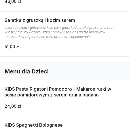
46,00 zł
Sałatka z gruszką i kozim serem
sałata / rukola / grilowany kozi ser / gruszka / burak / prażony orzech
włoski / maliny / czarnuszka / omowy sos vinegrette miodowo-
musztardowy / pieczywo rozmarynowe / opakowanie
51,00 zł
Menu dla Dzieci
KIDS Pasta Rigatoni Pomodoro - Makaron rurki w
sosie pomidorowym z serem grana padano
24,00 zł
KIDS Spaghetti Bolognese