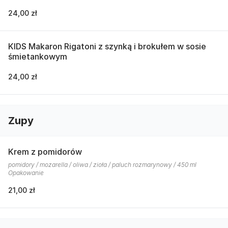
24,00 zł
KIDS Makaron Rigatoni z szynką i brokułem w sosie
śmietankowym
24,00 zł
Zupy
Krem z pomidorów
pomidory / mozarella / oliwa / zioła / paluch rozmarynowy / 450 ml
Opakowanie
21,00 zł