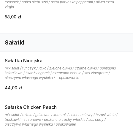
czosnek / natka pietruszki / ostra paryczka papperoni / oliwa extra
virgin
58,00 zł
Sałatki
Sałatka Nicejska
mix sałat / tuńczyk / jajko / zielone oliwki / czarne oliwki / pomidorki
koktajlowe / świeży ogórek / czerwona cebula / sos vinegrette /
pieczywo własnego wypieku / + opakowanie
44,00 zł
Sałatka Chicken Peach
mix sałat / rukola / grillowany kurczak / seler naciowy / brzoskwinia /
truskawki - sezonowo / prażone orzechy włoskie / sos curry /
pieczywo własnego wypieku / opakowanie