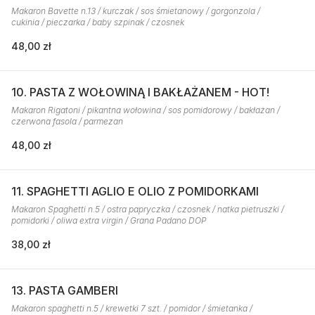
Makaron Bavette n.13 / kurczak / sos śmietanowy / gorgonzola /
cukinia / pieczarka / baby szpinak / czosnek
48,00 zł
10. PASTA Z WOŁOWINĄ I BAKŁAŻANEM - HOT!
Makaron Rigatoni / pikantna wołowina / sos pomidorowy / bakłażan /
czerwona fasola / parmezan
48,00 zł
11. SPAGHETTI AGLIO E OLIO Z POMIDORKAMI
Makaron Spaghetti n.5 / ostra papryczka / czosnek / natka pietruszki /
pomidorki / oliwa extra virgin / Grana Padano DOP
38,00 zł
13. PASTA GAMBERI
Makaron spaghetti n.5 / krewetki 7 szt. / pomidor / śmietanka /