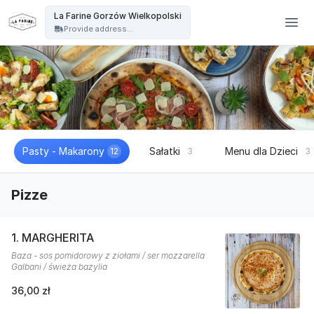
La Farine - La Farine Gorzów Wielkopolski
La Farine Gorzów Wielkopolski
Provide address...
Pasty - Makarony
Sałatki
Menu dla Dzieci
12
3
3
Pizze
1. MARGHERITA
Baza - sos pomidorowy z ziołami / ser mozzarella
Galbani / świeża bazylia
36,00 zł