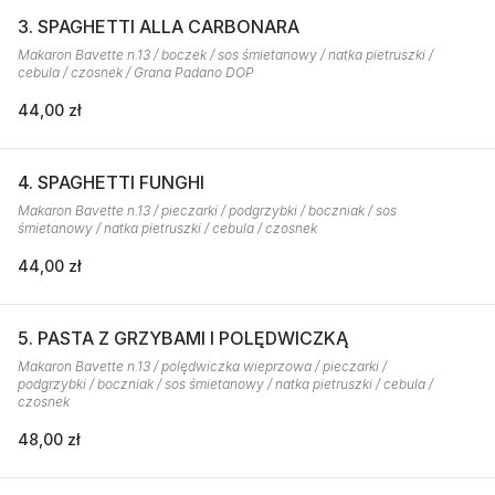
3. SPAGHETTI ALLA CARBONARA
Makaron Bavette n.13 / boczek / sos śmietanowy / natka pietruszki /
cebula / czosnek / Grana Padano DOP
44,00 zł
4. SPAGHETTI FUNGHI
Makaron Bavette n.13 / pieczarki / podgrzybki / boczniak / sos
śmietanowy / natka pietruszki / cebula / czosnek
44,00 zł
5. PASTA Z GRZYBAMI I POLĘDWICZKĄ
Makaron Bavette n.13 / polędwiczka wieprzowa / pieczarki /
podgrzybki / boczniak / sos śmietanowy / natka pietruszki / cebula /
czosnek
48,00 zł