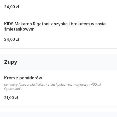
24,00 zł
KIDS Makaron Rigatoni z szynką i brokułem w sosie
śmietankowym
24,00 zł
Zupy
Krem z pomidorów
pomidory / mozarella / oliwa / zioła / paluch rozmarynowy / 450 ml
Opakowanie
21,00 zł