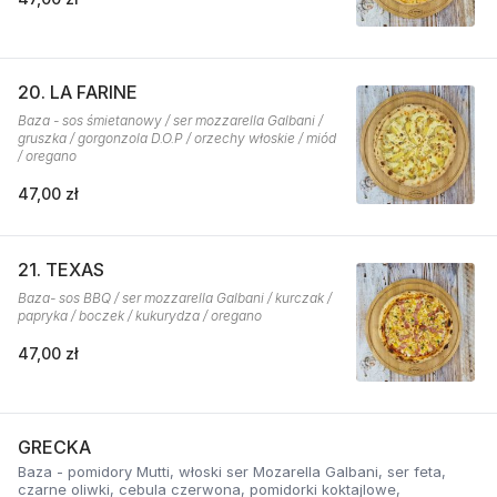
20. LA FARINE
Baza - sos śmietanowy / ser mozzarella Galbani /
gruszka / gorgonzola D.O.P / orzechy włoskie / miód
/ oregano
47,00 zł
21. TEXAS
Baza- sos BBQ / ser mozzarella Galbani / kurczak /
papryka / boczek / kukurydza / oregano
47,00 zł
GRECKA
Baza - pomidory Mutti, włoski ser Mozarella Galbani, ser feta,
czarne oliwki, cebula czerwona, pomidorki koktajlowe,