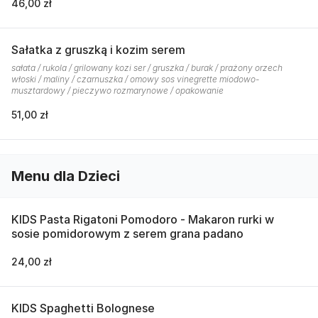
46,00 zł
Sałatka z gruszką i kozim serem
sałata / rukola / grilowany kozi ser / gruszka / burak / prażony orzech
włoski / maliny / czarnuszka / omowy sos vinegrette miodowo-
musztardowy / pieczywo rozmarynowe / opakowanie
51,00 zł
Menu dla Dzieci
KIDS Pasta Rigatoni Pomodoro - Makaron rurki w
sosie pomidorowym z serem grana padano
24,00 zł
KIDS Spaghetti Bolognese