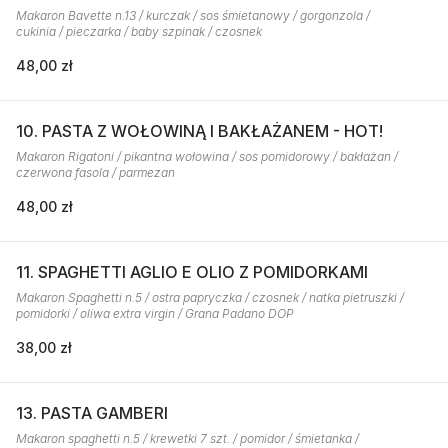
Makaron Bavette n.13 / kurczak / sos śmietanowy / gorgonzola /
cukinia / pieczarka / baby szpinak / czosnek
48,00 zł
10. PASTA Z WOŁOWINĄ I BAKŁAŻANEM - HOT!
Makaron Rigatoni / pikantna wołowina / sos pomidorowy / bakłażan /
czerwona fasola / parmezan
48,00 zł
11. SPAGHETTI AGLIO E OLIO Z POMIDORKAMI
Makaron Spaghetti n.5 / ostra papryczka / czosnek / natka pietruszki /
pomidorki / oliwa extra virgin / Grana Padano DOP
38,00 zł
13. PASTA GAMBERI
Makaron spaghetti n.5 / krewetki 7 szt. / pomidor / śmietanka /