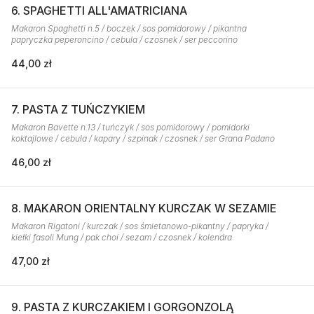
6. SPAGHETTI ALL'AMATRICIANA
Makaron Spaghetti n.5 / boczek / sos pomidorowy / pikantna
papryczka peperoncino / cebula / czosnek / ser peccorino
44,00 zł
7. PASTA Z TUŃCZYKIEM
Makaron Bavette n.13 / tuńczyk / sos pomidorowy / pomidorki
koktajlowe / cebula / kapary / szpinak / czosnek / ser Grana Padano
46,00 zł
8. MAKARON ORIENTALNY KURCZAK W SEZAMIE
Makaron Rigatoni / kurczak / sos śmietanowo-pikantny / papryka /
kiełki fasoli Mung / pak choi / sezam / czosnek / kolendra
47,00 zł
9. PASTA Z KURCZAKIEM I GORGONZOLĄ