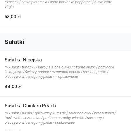
czosnek / natka pietruszki / ostra paryczka papperoni / oliwa extra
virgin
58,00 zł
Sałatki
Sałatka Nicejska
mix sałat / tuńczyk / jajko / zielone oliwki / czarne oliwki / pomidorki
koktajlowe / świeży ogórek / czerwona cebula / sos vinegrette /
pieczywo własnego wypieku / + opakowanie
44,00 zł
Sałatka Chicken Peach
mix sałat / rukola / grillowany kurczak / seler naciowy / brzoskwinia /
truskawki - sezonowo / prażone orzechy włoskie / sos curry /
pieczywo własnego wypieku / opakowanie