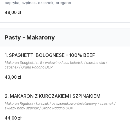
papryka, szpinak, czosnek, oregano
48,00 zł
Pasty - Makarony
1. SPAGHETTI BOLOGNESE - 100% BEEF
Makaron Spaghetti n. 5 / wołowina / sos boloński / marchewka /
czosnek / Grana Padano DOP
43,00 zł
2. MAKARON Z KURCZAKIEM I SZPINAKIEM
Makaron Rigatoni / kurczak / os szpinakowo-śmietanowy / czosnek /
świeży baby szpinak / Grana Padano DOP
44,00 zł