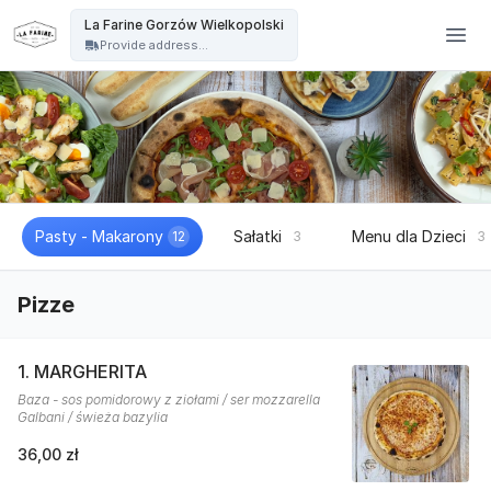
La Farine - La Farine Gorzów Wielkopolski
La Farine Gorzów Wielkopolski
Provide address...
Pasty - Makarony
Sałatki
Menu dla Dzieci
12
3
3
Pizze
1. MARGHERITA
Baza - sos pomidorowy z ziołami / ser mozzarella
Galbani / świeża bazylia
36,00 zł