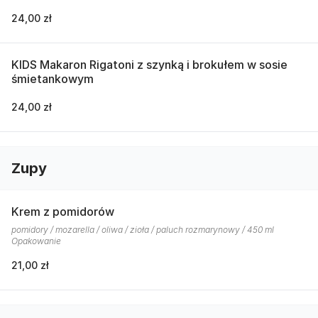
24,00 zł
KIDS Makaron Rigatoni z szynką i brokułem w sosie
śmietankowym
24,00 zł
Zupy
Krem z pomidorów
pomidory / mozarella / oliwa / zioła / paluch rozmarynowy / 450 ml
Opakowanie
21,00 zł