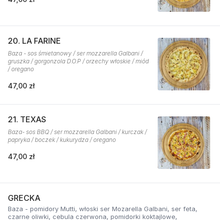
20. LA FARINE
Baza - sos śmietanowy / ser mozzarella Galbani /
gruszka / gorgonzola D.O.P / orzechy włoskie / miód
/ oregano
47,00 zł
21. TEXAS
Baza- sos BBQ / ser mozzarella Galbani / kurczak /
papryka / boczek / kukurydza / oregano
47,00 zł
GRECKA
Baza - pomidory Mutti, włoski ser Mozarella Galbani, ser feta,
czarne oliwki, cebula czerwona, pomidorki koktajlowe,