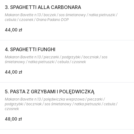
3. SPAGHETTI ALLA CARBONARA
Makaron Bavette n.13 / boczek / sos śmietanowy / natka pietruszki /
cebula / czosnek / Grana Padano DOP
44,00 zł
4. SPAGHETTI FUNGHI
Makaron Bavette n.13 / pieczarki / podgrzybki / boczniak / sos
śmietanowy / natka pietruszki / cebula / czosnek
44,00 zł
5. PASTA Z GRZYBAMI I POLĘDWICZKĄ
Makaron Bavette n.13 / polędwiczka wieprzowa / pieczarki /
podgrzybki / boczniak / sos śmietanowy / natka pietruszki / cebula /
czosnek
48,00 zł