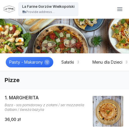
La Farine - La Farine Gorzów Wielkopolski
La Farine Gorzów Wielkopolski
Provide address...
Pasty - Makarony
Sałatki
Menu dla Dzieci
12
3
3
Pizze
1. MARGHERITA
Baza - sos pomidorowy z ziołami / ser mozzarella
Galbani / świeża bazylia
36,00 zł