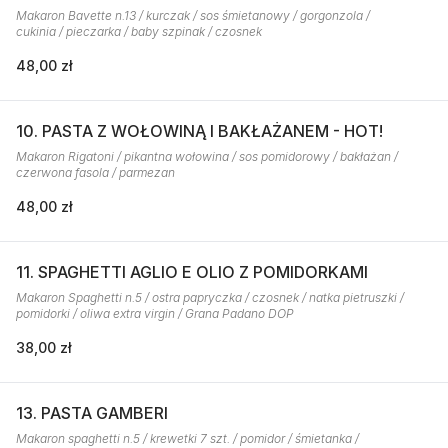
Makaron Bavette n.13 / kurczak / sos śmietanowy / gorgonzola /
cukinia / pieczarka / baby szpinak / czosnek
48,00 zł
10. PASTA Z WOŁOWINĄ I BAKŁAŻANEM - HOT!
Makaron Rigatoni / pikantna wołowina / sos pomidorowy / bakłażan /
czerwona fasola / parmezan
48,00 zł
11. SPAGHETTI AGLIO E OLIO Z POMIDORKAMI
Makaron Spaghetti n.5 / ostra papryczka / czosnek / natka pietruszki /
pomidorki / oliwa extra virgin / Grana Padano DOP
38,00 zł
13. PASTA GAMBERI
Makaron spaghetti n.5 / krewetki 7 szt. / pomidor / śmietanka /