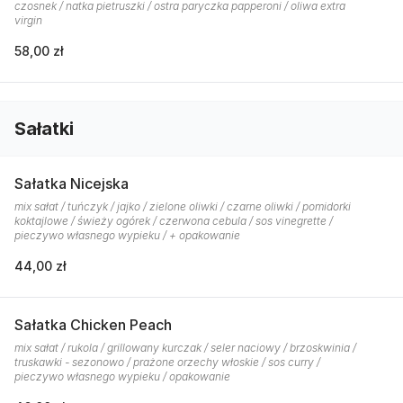
czosnek / natka pietruszki / ostra paryczka papperoni / oliwa extra
virgin
58,00 zł
Sałatki
Sałatka Nicejska
mix sałat / tuńczyk / jajko / zielone oliwki / czarne oliwki / pomidorki
koktajlowe / świeży ogórek / czerwona cebula / sos vinegrette /
pieczywo własnego wypieku / + opakowanie
44,00 zł
Sałatka Chicken Peach
mix sałat / rukola / grillowany kurczak / seler naciowy / brzoskwinia /
truskawki - sezonowo / prażone orzechy włoskie / sos curry /
pieczywo własnego wypieku / opakowanie