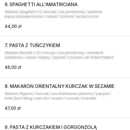
6. SPAGHETTI ALL'AMATRICIANA
Makaron Spaghetti n.5 / boczek / sos pomidorowy / pikantna
papryczka peperoncino / cebula / czosnek / ser peccorino
44,00 zł
7. PASTA Z TUŃCZYKIEM
Makaron Bavette n.13 / tuńczyk / sos pomidorowy / pomidorki
koktajlowe / cebula / kapary / szpinak / czosnek / ser Grana Padano
46,00 zł
8. MAKARON ORIENTALNY KURCZAK W SEZAMIE
Makaron Rigatoni / kurczak / sos śmietanowo-pikantny / papryka /
kiełki fasoli Mung / pak choi / sezam / czosnek / kolendra
47,00 zł
9. PASTA Z KURCZAKIEM I GORGONZOLĄ