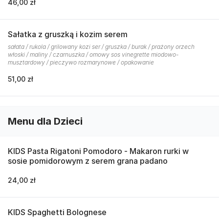
46,00 zł
Sałatka z gruszką i kozim serem
sałata / rukola / grilowany kozi ser / gruszka / burak / prażony orzech
włoski / maliny / czarnuszka / omowy sos vinegrette miodowo-
musztardowy / pieczywo rozmarynowe / opakowanie
51,00 zł
Menu dla Dzieci
KIDS Pasta Rigatoni Pomodoro - Makaron rurki w
sosie pomidorowym z serem grana padano
24,00 zł
KIDS Spaghetti Bolognese