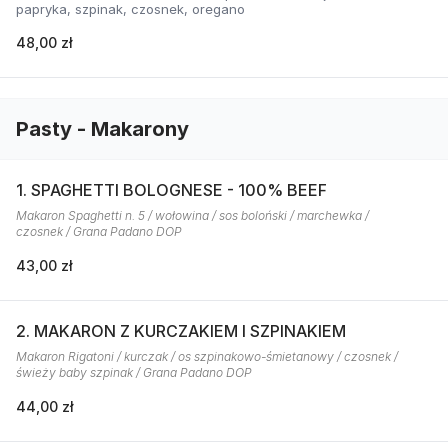
papryka, szpinak, czosnek, oregano
48,00 zł
Pasty - Makarony
1. SPAGHETTI BOLOGNESE - 100% BEEF
Makaron Spaghetti n. 5 / wołowina / sos boloński / marchewka /
czosnek / Grana Padano DOP
43,00 zł
2. MAKARON Z KURCZAKIEM I SZPINAKIEM
Makaron Rigatoni / kurczak / os szpinakowo-śmietanowy / czosnek /
świeży baby szpinak / Grana Padano DOP
44,00 zł