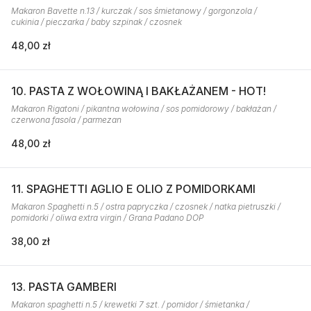
Makaron Bavette n.13 / kurczak / sos śmietanowy / gorgonzola /
cukinia / pieczarka / baby szpinak / czosnek
48,00 zł
10. PASTA Z WOŁOWINĄ I BAKŁAŻANEM - HOT!
Makaron Rigatoni / pikantna wołowina / sos pomidorowy / bakłażan /
czerwona fasola / parmezan
48,00 zł
11. SPAGHETTI AGLIO E OLIO Z POMIDORKAMI
Makaron Spaghetti n.5 / ostra papryczka / czosnek / natka pietruszki /
pomidorki / oliwa extra virgin / Grana Padano DOP
38,00 zł
13. PASTA GAMBERI
Makaron spaghetti n.5 / krewetki 7 szt. / pomidor / śmietanka /