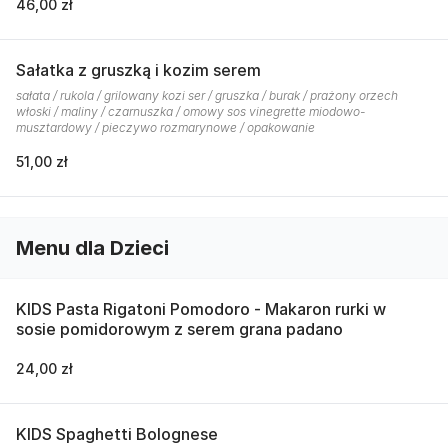
46,00 zł
Sałatka z gruszką i kozim serem
sałata / rukola / grilowany kozi ser / gruszka / burak / prażony orzech
włoski / maliny / czarnuszka / omowy sos vinegrette miodowo-
musztardowy / pieczywo rozmarynowe / opakowanie
51,00 zł
Menu dla Dzieci
KIDS Pasta Rigatoni Pomodoro - Makaron rurki w
sosie pomidorowym z serem grana padano
24,00 zł
KIDS Spaghetti Bolognese