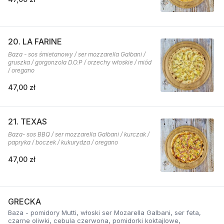
20. LA FARINE
Baza - sos śmietanowy / ser mozzarella Galbani /
gruszka / gorgonzola D.O.P / orzechy włoskie / miód
/ oregano
47,00 zł
21. TEXAS
Baza- sos BBQ / ser mozzarella Galbani / kurczak /
papryka / boczek / kukurydza / oregano
47,00 zł
GRECKA
Baza - pomidory Mutti, włoski ser Mozarella Galbani, ser feta,
czarne oliwki, cebula czerwona, pomidorki koktajlowe,