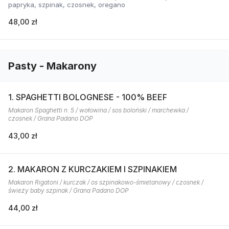
papryka, szpinak, czosnek, oregano
48,00 zł
Pasty - Makarony
1. SPAGHETTI BOLOGNESE - 100% BEEF
Makaron Spaghetti n. 5 / wołowina / sos boloński / marchewka /
czosnek / Grana Padano DOP
43,00 zł
2. MAKARON Z KURCZAKIEM I SZPINAKIEM
Makaron Rigatoni / kurczak / os szpinakowo-śmietanowy / czosnek /
świeży baby szpinak / Grana Padano DOP
44,00 zł