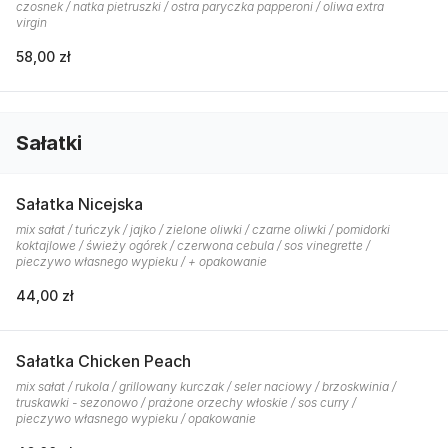
czosnek / natka pietruszki / ostra paryczka papperoni / oliwa extra
virgin
58,00 zł
Sałatki
Sałatka Nicejska
mix sałat / tuńczyk / jajko / zielone oliwki / czarne oliwki / pomidorki
koktajlowe / świeży ogórek / czerwona cebula / sos vinegrette /
pieczywo własnego wypieku / + opakowanie
44,00 zł
Sałatka Chicken Peach
mix sałat / rukola / grillowany kurczak / seler naciowy / brzoskwinia /
truskawki - sezonowo / prażone orzechy włoskie / sos curry /
pieczywo własnego wypieku / opakowanie