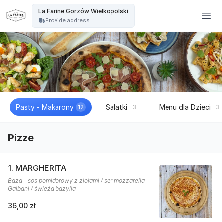
La Farine - La Farine Gorzów Wielkopolski
La Farine Gorzów Wielkopolski
Provide address...
Pasty - Makarony
Sałatki
Menu dla Dzieci
12
3
3
Pizze
1. MARGHERITA
Baza - sos pomidorowy z ziołami / ser mozzarella
Galbani / świeża bazylia
36,00 zł