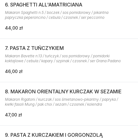
6. SPAGHETTI ALL'AMATRICIANA
Makaron Spaghetti n.5 / boczek / sos pomidorowy / pikantna
papryczka peperoncino / cebula / czosnek / ser peccorino
44,00 zł
7. PASTA Z TUŃCZYKIEM
Makaron Bavette n.13 / tuńczyk / sos pomidorowy / pomidorki
koktajlowe / cebula / kapary / szpinak / czosnek / ser Grana Padano
46,00 zł
8. MAKARON ORIENTALNY KURCZAK W SEZAMIE
Makaron Rigatoni / kurczak / sos śmietanowo-pikantny / papryka /
kiełki fasoli Mung / pak choi / sezam / czosnek / kolendra
47,00 zł
9. PASTA Z KURCZAKIEM I GORGONZOLĄ