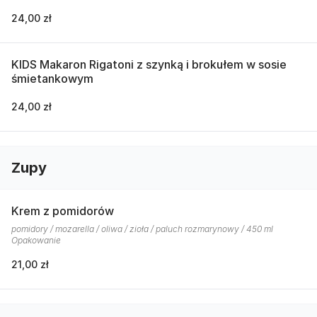
24,00 zł
KIDS Makaron Rigatoni z szynką i brokułem w sosie
śmietankowym
24,00 zł
Zupy
Krem z pomidorów
pomidory / mozarella / oliwa / zioła / paluch rozmarynowy / 450 ml
Opakowanie
21,00 zł