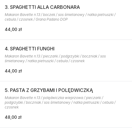
3. SPAGHETTI ALLA CARBONARA
Makaron Bavette n.13 / boczek / sos śmietanowy / natka pietruszki /
cebula / czosnek / Grana Padano DOP
44,00 zł
4. SPAGHETTI FUNGHI
Makaron Bavette n.13 / pieczarki / podgrzybki / boczniak / sos
śmietanowy / natka pietruszki / cebula / czosnek
44,00 zł
5. PASTA Z GRZYBAMI I POLĘDWICZKĄ
Makaron Bavette n.13 / polędwiczka wieprzowa / pieczarki /
podgrzybki / boczniak / sos śmietanowy / natka pietruszki / cebula /
czosnek
48,00 zł