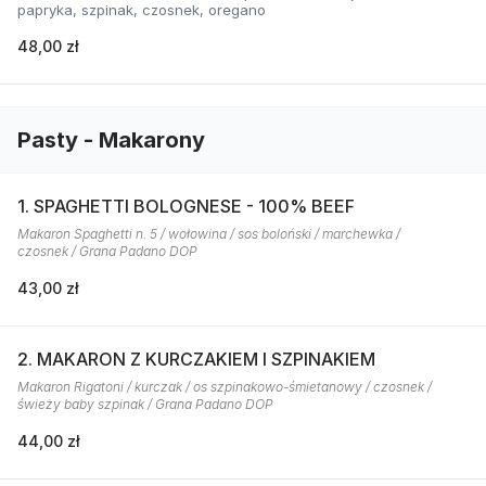
papryka, szpinak, czosnek, oregano
48,00 zł
Pasty - Makarony
1. SPAGHETTI BOLOGNESE - 100% BEEF
Makaron Spaghetti n. 5 / wołowina / sos boloński / marchewka /
czosnek / Grana Padano DOP
43,00 zł
2. MAKARON Z KURCZAKIEM I SZPINAKIEM
Makaron Rigatoni / kurczak / os szpinakowo-śmietanowy / czosnek /
świeży baby szpinak / Grana Padano DOP
44,00 zł