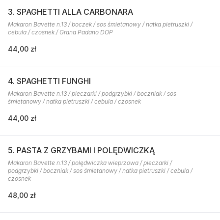
3. SPAGHETTI ALLA CARBONARA
Makaron Bavette n.13 / boczek / sos śmietanowy / natka pietruszki /
cebula / czosnek / Grana Padano DOP
44,00 zł
4. SPAGHETTI FUNGHI
Makaron Bavette n.13 / pieczarki / podgrzybki / boczniak / sos
śmietanowy / natka pietruszki / cebula / czosnek
44,00 zł
5. PASTA Z GRZYBAMI I POLĘDWICZKĄ
Makaron Bavette n.13 / polędwiczka wieprzowa / pieczarki /
podgrzybki / boczniak / sos śmietanowy / natka pietruszki / cebula /
czosnek
48,00 zł