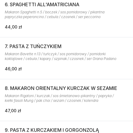
6. SPAGHETTI ALL'AMATRICIANA
Makaron Spaghetti n.5 / boczek / sos pomidorowy / pikantna
papryczka peperoncino / cebula / czosnek / ser peccorino
44,00 zł
7. PASTA Z TUŃCZYKIEM
Makaron Bavette n.13 / tuńczyk / sos pomidorowy / pomidorki
koktajlowe / cebula / kapary / szpinak / czosnek / ser Grana Padano
46,00 zł
8. MAKARON ORIENTALNY KURCZAK W SEZAMIE
Makaron Rigatoni / kurczak / sos śmietanowo-pikantny / papryka /
kiełki fasoli Mung / pak choi / sezam / czosnek / kolendra
47,00 zł
9. PASTA Z KURCZAKIEM I GORGONZOLĄ