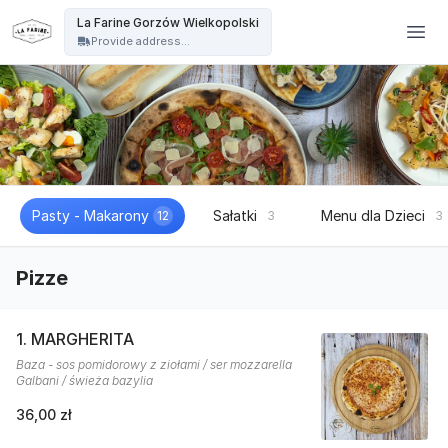
La Farine - La Farine Gorzów Wielkopolski
La Farine Gorzów Wielkopolski
Provide address...
Pasty - Makarony
Sałatki
Menu dla Dzieci
12
3
3
Pizze
1. MARGHERITA
Baza - sos pomidorowy z ziołami / ser mozzarella
Galbani / świeża bazylia
36,00 zł