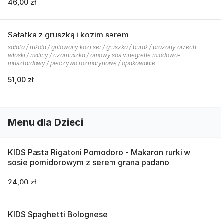
46,00 zł
Sałatka z gruszką i kozim serem
sałata / rukola / grilowany kozi ser / gruszka / burak / prażony orzech
włoski / maliny / czarnuszka / omowy sos vinegrette miodowo-
musztardowy / pieczywo rozmarynowe / opakowanie
51,00 zł
Menu dla Dzieci
KIDS Pasta Rigatoni Pomodoro - Makaron rurki w
sosie pomidorowym z serem grana padano
24,00 zł
KIDS Spaghetti Bolognese