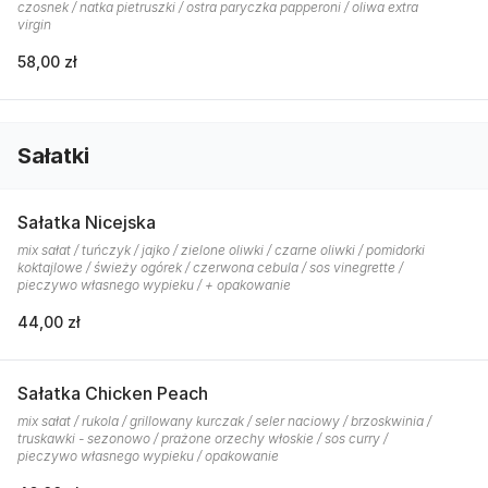
czosnek / natka pietruszki / ostra paryczka papperoni / oliwa extra
virgin
58,00 zł
Sałatki
Sałatka Nicejska
mix sałat / tuńczyk / jajko / zielone oliwki / czarne oliwki / pomidorki
koktajlowe / świeży ogórek / czerwona cebula / sos vinegrette /
pieczywo własnego wypieku / + opakowanie
44,00 zł
Sałatka Chicken Peach
mix sałat / rukola / grillowany kurczak / seler naciowy / brzoskwinia /
truskawki - sezonowo / prażone orzechy włoskie / sos curry /
pieczywo własnego wypieku / opakowanie