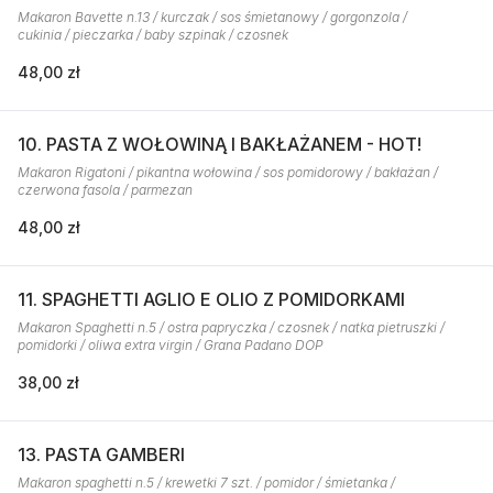
Makaron Bavette n.13 / kurczak / sos śmietanowy / gorgonzola /
cukinia / pieczarka / baby szpinak / czosnek
48,00 zł
10. PASTA Z WOŁOWINĄ I BAKŁAŻANEM - HOT!
Makaron Rigatoni / pikantna wołowina / sos pomidorowy / bakłażan /
czerwona fasola / parmezan
48,00 zł
11. SPAGHETTI AGLIO E OLIO Z POMIDORKAMI
Makaron Spaghetti n.5 / ostra papryczka / czosnek / natka pietruszki /
pomidorki / oliwa extra virgin / Grana Padano DOP
38,00 zł
13. PASTA GAMBERI
Makaron spaghetti n.5 / krewetki 7 szt. / pomidor / śmietanka /