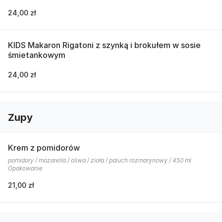
24,00 zł
KIDS Makaron Rigatoni z szynką i brokułem w sosie
śmietankowym
24,00 zł
Zupy
Krem z pomidorów
pomidory / mozarella / oliwa / zioła / paluch rozmarynowy / 450 ml
Opakowanie
21,00 zł