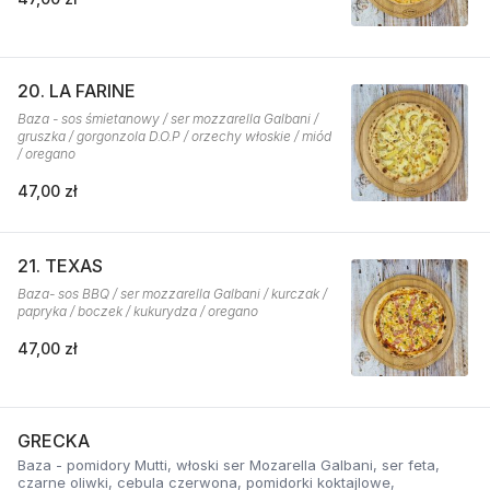
20. LA FARINE
Baza - sos śmietanowy / ser mozzarella Galbani /
gruszka / gorgonzola D.O.P / orzechy włoskie / miód
/ oregano
47,00 zł
21. TEXAS
Baza- sos BBQ / ser mozzarella Galbani / kurczak /
papryka / boczek / kukurydza / oregano
47,00 zł
GRECKA
Baza - pomidory Mutti, włoski ser Mozarella Galbani, ser feta,
czarne oliwki, cebula czerwona, pomidorki koktajlowe,