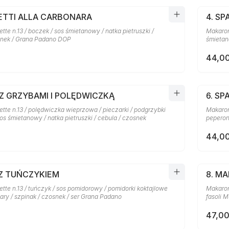
HETTI ALLA CARBONARA
4. SP
te n.13 / boczek / sos śmietanowy / natka pietruszki /
Makaron 
snek / Grana Padano DOP
śmietan
44,00
 Z GRZYBAMI I POLĘDWICZKĄ
6. SP
tte n.13 / polędwiczka wieprzowa / pieczarki / podgrzybki
Makaron
sos śmietanowy / natka pietruszki / cebula / czosnek
peperon
44,00
 Z TUŃCZYKIEM
8. M
te n.13 / tuńczyk / sos pomidorowy / pomidorki koktajlowe
Makaron 
pary / szpinak / czosnek / ser Grana Padano
fasoli M
47,00