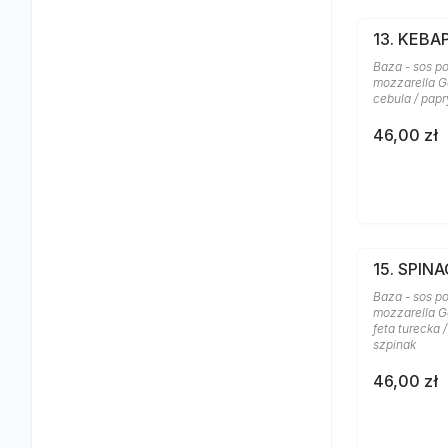
13. KEBA
Baza - sos po
mozzarella Ga
cebula / papr
46,00 zł
15. SPINA
Baza - sos po
mozzarella Ga
feta turecka 
szpinak
46,00 zł