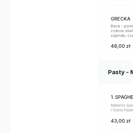
GRECKA
Baza - pomid
czarne oliw
szpinak, cz
48,00 zł
Pasty -
1. SPAGH
Makaron Spagh
/ Grana Pad
43,00 zł