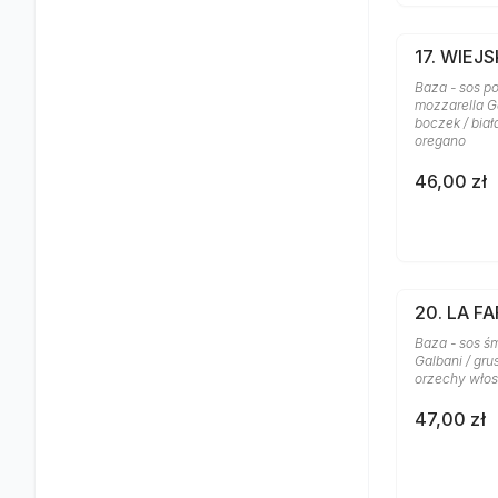
17. WIEJ
Baza - sos po
mozzarella Ga
boczek / biał
oregano
46,00 zł
20. LA FA
Baza - sos ś
Galbani / gru
orzechy włosk
47,00 zł