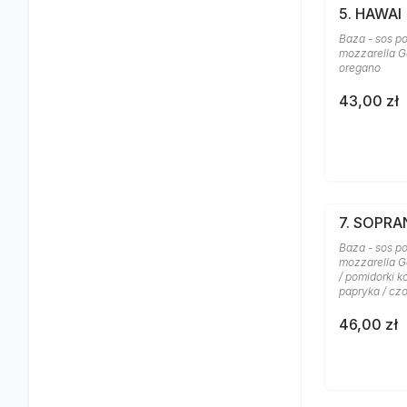
5. HAWAI
Baza - sos po
mozzarella Ga
oregano
43,00 zł
7. SOPR
Baza - sos po
mozzarella G
/ pomidorki k
papryka / cz
46,00 zł