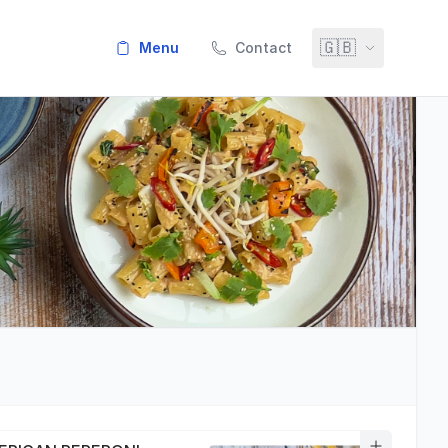
🇬🇧
menu
Contact