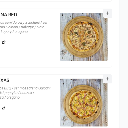
UNA RED
sos pomidorowy z ziołami / ser
la Galbani / tuńczyk / biała
/ kapary / oregano
 zł
EXAS
os BBQ / ser mozzarella Galbani
k / papryka / boczek /
za / oregano
 zł