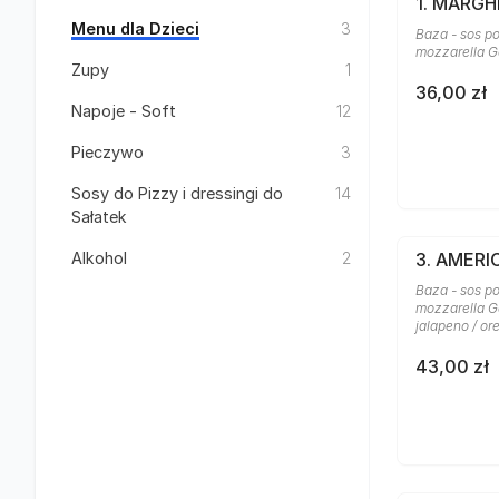
1. MARGH
Menu dla Dzieci
3
Baza - sos po
mozzarella G
Zupy
1
36,00 zł
Napoje - Soft
12
Pieczywo
3
Sosy do Pizzy i dressingi do
14
Sałatek
Alkohol
2
3. AMER
Baza - sos po
mozzarella Ga
jalapeno / o
43,00 zł