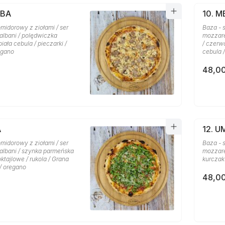
MBA
10. 
midorowy z ziołami / ser
Baza - 
albani / polędwiczka
mozzare
iała cebula / pieczarki /
/ czerwo
egano
cebula 
48,00
A
12. 
midorowy z ziołami / ser
Baza - 
albani / szynka parmeńska
mozzarel
oktajlowe / rukola / Grana
kurczak 
/ oregano
48,00