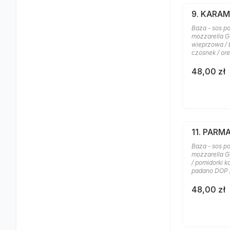
9. KARA
Baza - sos po
mozzarella G
wieprzowa / b
czosnek / or
48,00 zł
11. PARM
Baza - sos po
mozzarella G
/ pomidorki k
padano DOP 
48,00 zł