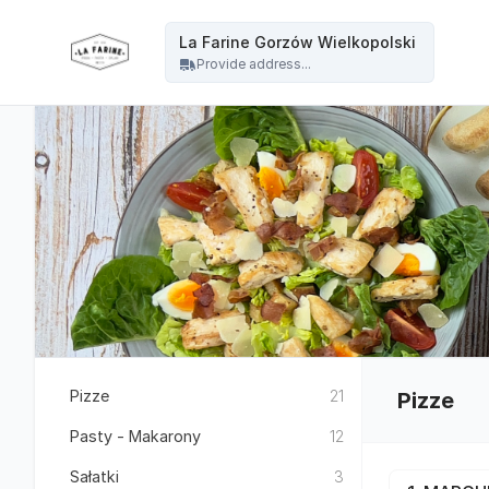
La Farine - La Farine Gorzów Wielkopolski
La Farine Gorzów Wielkopolski
Provide address...
Pizze
21
Pizze
Pasty - Makarony
12
Sałatki
3