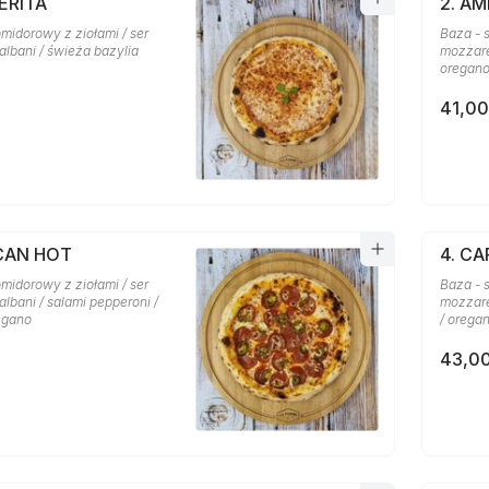
ERITA
2. A
midorowy z ziołami / ser
Baza - 
albani / świeża bazylia
mozzare
oregan
41,00
ICAN HOT
4. C
midorowy z ziołami / ser
Baza - 
lbani / salami pepperoni /
mozzarel
regano
/ orega
43,00