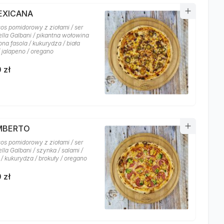
MEXICANA
sos pomidorowy z ziołami / ser
lla Galbani / pikantna wołowina
na fasola / kukurydza / biała
/ jalapeno / oregano
 zł
UMBERTO
sos pomidorowy z ziołami / ser
la Galbani / szynka / salami /
/ kukurydza / brokuły / oregano
 zł