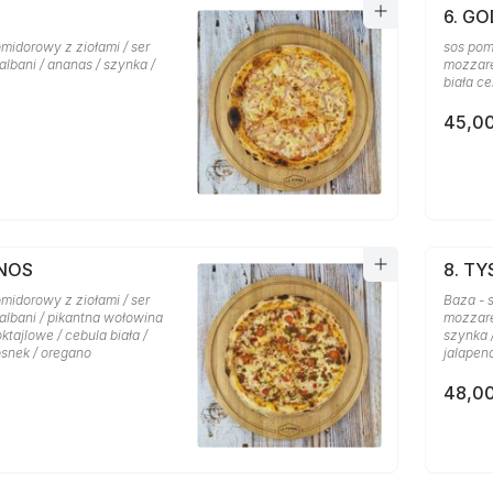
6. GO
midorowy z ziołami / ser
sos pom
lbani / ananas / szynka /
mozzarel
biała ce
45,00
ANOS
8. T
midorowy z ziołami / ser
Baza - 
albani / pikantna wołowina
mozzare
oktajlowe / cebula biała /
szynka 
osnek / oregano
jalapen
48,00