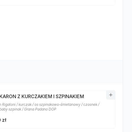
AKARON Z KURCZAKIEM I SZPINAKIEM
 Rigatoni / kurczak / os szpinakowo-śmietanowy / czosnek /
baby szpinak / Grana Padano DOP
 zł