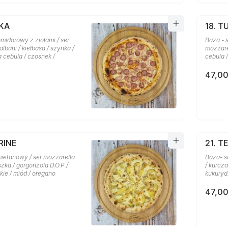
SKA
18. T
midorowy z ziołami / ser
Baza - 
lbani / kiełbasa / szynka /
mozzarel
a cebula / czosnek /
cebula 
47,00
RINE
21. T
mietanowy / ser mozzarella
Baza- s
szka / gorgonzola D.O.P /
/ kurcza
ie / miód / oregano
kukuryd
47,00