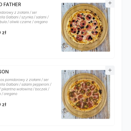
D FATHER
idorowy z ziołami / ser
la Galbani / szynka / salami /
bula / oliwki czarne / oregano
 zł
YSON
sos pomidorowy z ziołami / ser
lla Galbani / salami pepperoni /
/ pikantna wołowina / boczek /
o / oregano
 zł