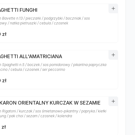
AGHETTI FUNGHI
Bavette n.13 / pieczarki / podgrzybki / boczniak / sos
owy / natka pietruszki / cebula / czosnek
 zł
AGHETTI ALL'AMATRICIANA
 Spaghetti n.5 / boczek / sos pomidorowy / pikantna papryczka
cino / cebula / czosnek / ser peccorino
 zł
AKARON ORIENTALNY KURCZAK W SEZAMIE
Rigatoni / kurczak / sos śmietanowo-pikantny / papryka / kiełki
ung / pak choi / sezam / czosnek / kolendra
 zł