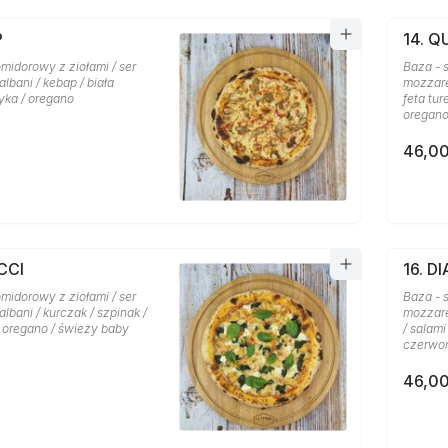
P
14. 
midorowy z ziołami / ser
Baza - 
lbani / kebap / biała
mozzare
yka / oregano
feta tu
oregan
46,00
CCI
16. D
midorowy z ziołami / ser
Baza - 
lbani / kurczak / szpinak /
mozzare
/ oregano / świeży baby
/ salami
czerwon
46,00