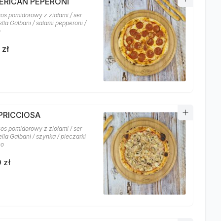
MERICAN PEPERONI
sos pomidorowy z ziołami / ser
lla Galbani / salami pepperoni /
o
 zł
APRICCIOSA
sos pomidorowy z ziołami / ser
la Galbani / szynka / pieczarki
no
 zł