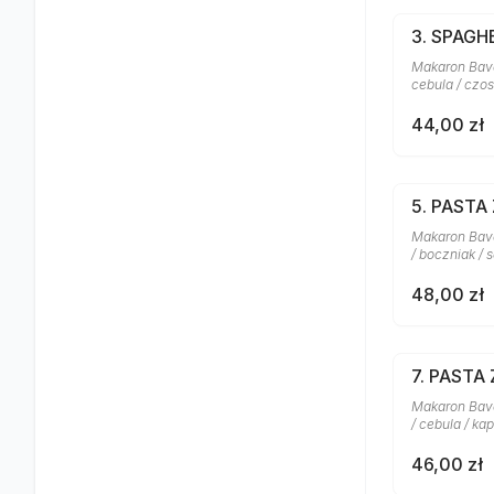
3. SPAG
Makaron Bavet
cebula / czo
44,00 zł
5. PASTA
Makaron Bave
/ boczniak / 
48,00 zł
7. PASTA
Makaron Bavet
/ cebula / ka
46,00 zł