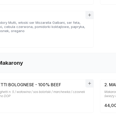
ory Mutti, włoski ser Mozarella Galbani, ser feta,
ki, cebula czerwona, pomidorki koktajlowe, papryka,
osnek, oregano
 Makarony
ETTI BOLOGNESE - 100% BEEF
2. M
etti n. 5 / wołowina / sos boloński / marchewka / czosnek
Makaron
ano DOP
świeży 
44,00