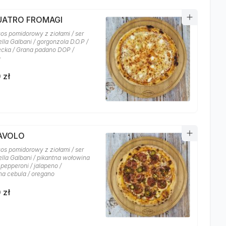
QUATRO FROMAGI
sos pomidorowy z ziołami / ser
lla Galbani / gorgonzola D.O.P /
recka / Grana padano DOP /
o
 zł
IAVOLO
sos pomidorowy z ziołami / ser
lla Galbani / pikantna wołowina
 pepperoni / jalapeno /
a cebula / oregano
 zł