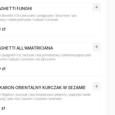
AGHETTI FUNGHI
Bavette n.13 / pieczarki / podgrzybki / boczniak / sos
owy / natka pietruszki / cebula / czosnek
 zł
AGHETTI ALL'AMATRICIANA
 Spaghetti n.5 / boczek / sos pomidorowy / pikantna papryczka
cino / cebula / czosnek / ser peccorino
 zł
AKARON ORIENTALNY KURCZAK W SEZAMIE
Rigatoni / kurczak / sos śmietanowo-pikantny / papryka / kiełki
ung / pak choi / sezam / czosnek / kolendra
 zł