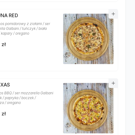
UNA RED
sos pomidorowy z ziołami / ser
la Galbani / tuńczyk / biała
/ kapary / oregano
 zł
EXAS
os BBQ / ser mozzarella Galbani
k / papryka / boczek /
za / oregano
 zł