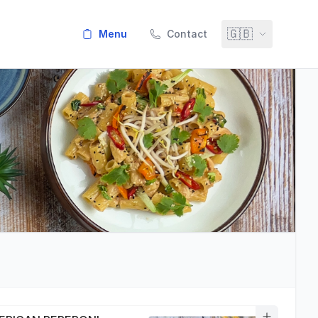
🇬🇧
menu
Contact