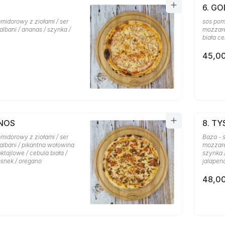
6. GO
midorowy z ziołami / ser
sos pom
lbani / ananas / szynka /
mozzarel
biała ce
45,00
ANOS
8. T
midorowy z ziołami / ser
Baza - 
albani / pikantna wołowina
mozzare
oktajlowe / cebula biała /
szynka 
osnek / oregano
jalapen
48,00