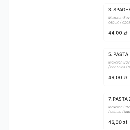
3. SPAG
Makaron Bavet
cebula / czo
44,00 zł
5. PASTA
Makaron Bave
/ boczniak / 
48,00 zł
7. PASTA
Makaron Bavet
/ cebula / ka
46,00 zł