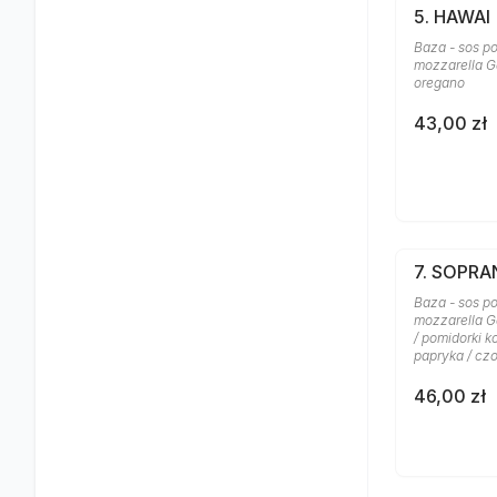
5. HAWAI
Baza - sos po
mozzarella Ga
oregano
43,00 zł
7. SOPR
Baza - sos po
mozzarella G
/ pomidorki k
papryka / cz
46,00 zł