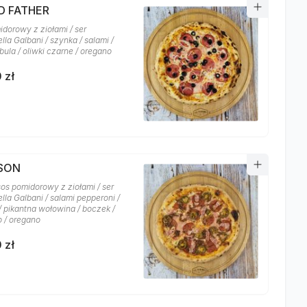
D FATHER
idorowy z ziołami / ser
la Galbani / szynka / salami /
bula / oliwki czarne / oregano
 zł
YSON
sos pomidorowy z ziołami / ser
lla Galbani / salami pepperoni /
/ pikantna wołowina / boczek /
o / oregano
 zł