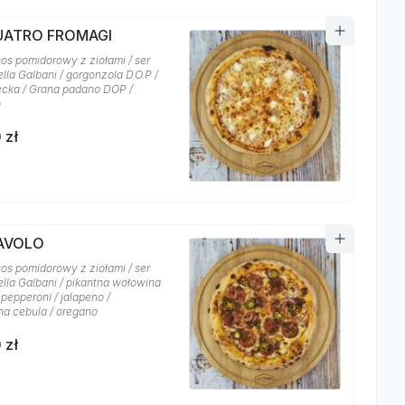
QUATRO FROMAGI
sos pomidorowy z ziołami / ser
lla Galbani / gorgonzola D.O.P /
recka / Grana padano DOP /
o
 zł
IAVOLO
sos pomidorowy z ziołami / ser
lla Galbani / pikantna wołowina
 pepperoni / jalapeno /
a cebula / oregano
 zł