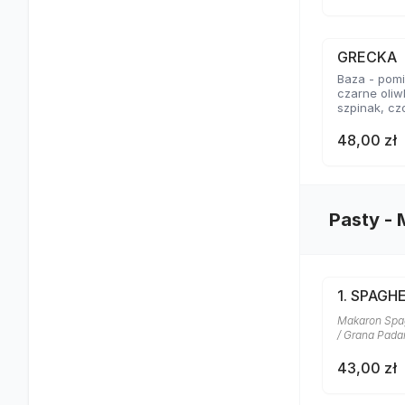
GRECKA
Baza - pomid
czarne oliw
szpinak, cz
48,00 zł
Pasty -
1. SPAGH
Makaron Spagh
/ Grana Pad
43,00 zł