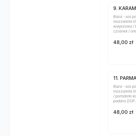
9. KARA
Baza - sos po
mozzarella G
wieprzowa / b
czosnek / or
48,00 zł
11. PARM
Baza - sos po
mozzarella G
/ pomidorki k
padano DOP 
48,00 zł