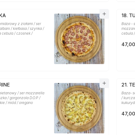
SKA
18. T
midorowy z ziołami / ser
Baza - 
lbani / kiełbasa / szynka /
mozzarel
a cebula / czosnek /
cebula 
47,00
RINE
21. T
mietanowy / ser mozzarella
Baza- s
szka / gorgonzola D.O.P /
/ kurcza
ie / miód / oregano
kukuryd
47,00