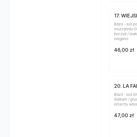
17. WIEJ
Baza - sos po
mozzarella Ga
boczek / biał
oregano
46,00 zł
20. LA FA
Baza - sos ś
Galbani / gru
orzechy włosk
47,00 zł