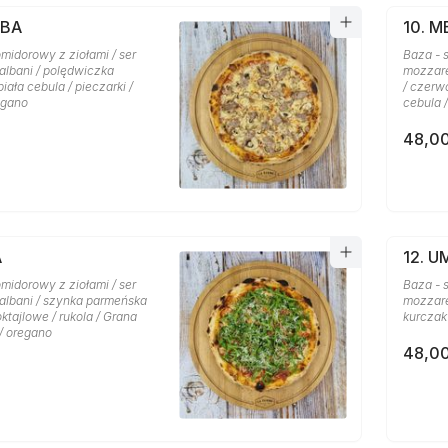
MBA
10. 
midorowy z ziołami / ser
Baza - 
albani / polędwiczka
mozzare
iała cebula / pieczarki /
/ czerwo
egano
cebula 
48,00
A
12. 
midorowy z ziołami / ser
Baza - 
albani / szynka parmeńska
mozzarel
oktajlowe / rukola / Grana
kurczak 
/ oregano
48,00