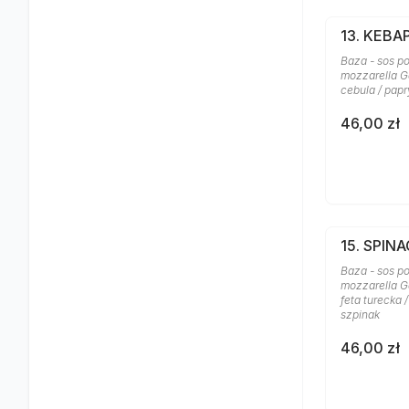
13. KEBA
Baza - sos po
mozzarella Ga
cebula / papr
46,00 zł
15. SPINA
Baza - sos po
mozzarella Ga
feta turecka 
szpinak
46,00 zł