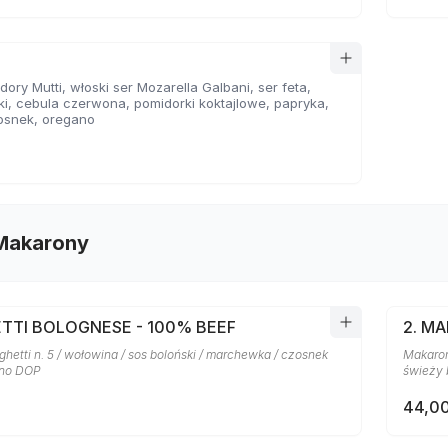
ory Mutti, włoski ser Mozarella Galbani, ser feta,
ki, cebula czerwona, pomidorki koktajlowe, papryka,
osnek, oregano
 Makarony
ETTI BOLOGNESE - 100% BEEF
2. M
etti n. 5 / wołowina / sos boloński / marchewka / czosnek
Makaron
ano DOP
świeży 
44,00