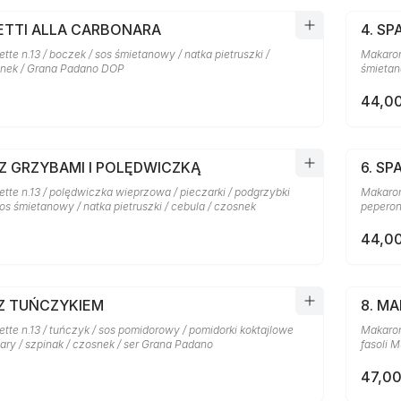
HETTI ALLA CARBONARA
4. SP
te n.13 / boczek / sos śmietanowy / natka pietruszki /
Makaron 
snek / Grana Padano DOP
śmietan
44,00
 Z GRZYBAMI I POLĘDWICZKĄ
6. SP
tte n.13 / polędwiczka wieprzowa / pieczarki / podgrzybki
Makaron
sos śmietanowy / natka pietruszki / cebula / czosnek
peperon
44,00
 Z TUŃCZYKIEM
8. M
te n.13 / tuńczyk / sos pomidorowy / pomidorki koktajlowe
Makaron 
pary / szpinak / czosnek / ser Grana Padano
fasoli M
47,00