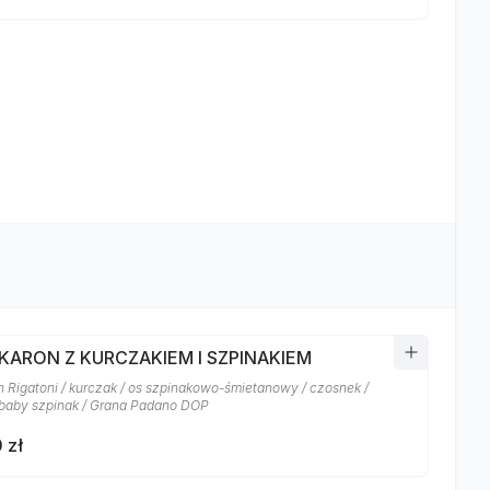
AKARON Z KURCZAKIEM I SZPINAKIEM
 Rigatoni / kurczak / os szpinakowo-śmietanowy / czosnek /
baby szpinak / Grana Padano DOP
 zł