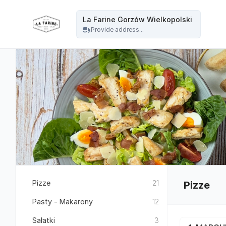
La Farine - La Farine Gorzów Wielkopolski
La Farine Gorzów Wielkopolski
Provide address...
Pizze
21
Pizze
Pasty - Makarony
12
Sałatki
3