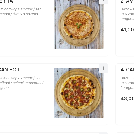
ERITA
2. A
midorowy z ziołami / ser
Baza - 
albani / świeża bazylia
mozzare
oregan
41,00
ICAN HOT
4. C
midorowy z ziołami / ser
Baza - 
lbani / salami pepperoni /
mozzarel
regano
/ orega
43,00