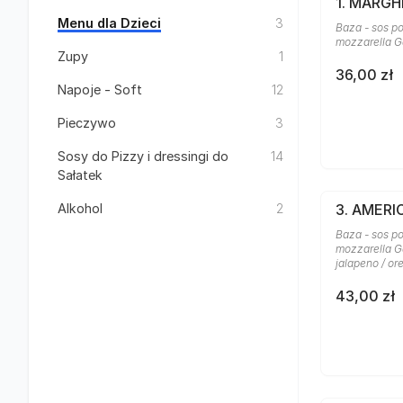
1. MARGH
Menu dla Dzieci
3
Baza - sos po
mozzarella G
Zupy
1
36,00 zł
Napoje - Soft
12
Pieczywo
3
Sosy do Pizzy i dressingi do
14
Sałatek
Alkohol
2
3. AMER
Baza - sos po
mozzarella Ga
jalapeno / o
43,00 zł