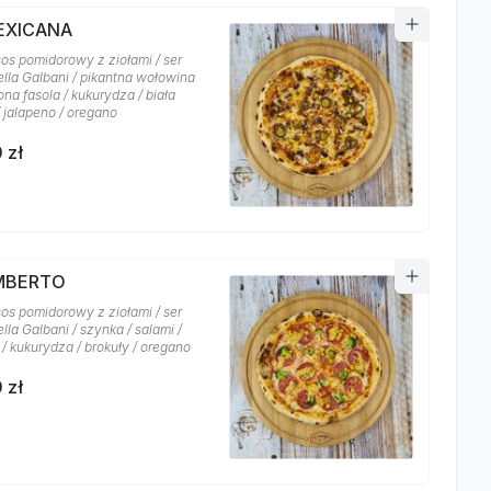
MEXICANA
sos pomidorowy z ziołami / ser
lla Galbani / pikantna wołowina
na fasola / kukurydza / biała
/ jalapeno / oregano
 zł
UMBERTO
sos pomidorowy z ziołami / ser
la Galbani / szynka / salami /
/ kukurydza / brokuły / oregano
 zł