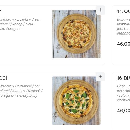
P
14. 
midorowy z ziołami / ser
Baza - 
lbani / kebap / biała
mozzare
yka / oregano
feta tu
oregan
46,00
CCI
16. D
midorowy z ziołami / ser
Baza - 
lbani / kurczak / szpinak /
mozzare
/ oregano / świeży baby
/ salami
czerwon
46,00