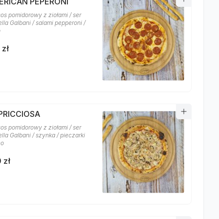
MERICAN PEPERONI
sos pomidorowy z ziołami / ser
lla Galbani / salami pepperoni /
o
 zł
APRICCIOSA
sos pomidorowy z ziołami / ser
la Galbani / szynka / pieczarki
no
 zł