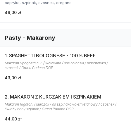
papryka, szpinak, czosnek, oregano
48,00 zł
Pasty - Makarony
1. SPAGHETTI BOLOGNESE - 100% BEEF
Makaron Spaghetti n. 5 / wołowina / sos boloński / marchewka /
czosnek / Grana Padano DOP
43,00 zł
2. MAKARON Z KURCZAKIEM I SZPINAKIEM
Makaron Rigatoni / kurczak / os szpinakowo-śmietanowy / czosnek /
świeży baby szpinak / Grana Padano DOP
44,00 zł