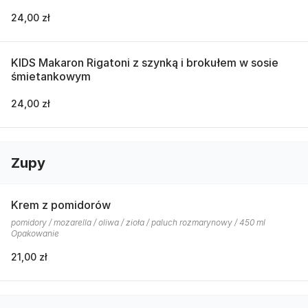
24,00 zł
KIDS Makaron Rigatoni z szynką i brokułem w sosie
śmietankowym
24,00 zł
Zupy
Krem z pomidorów
pomidory / mozarella / oliwa / zioła / paluch rozmarynowy / 450 ml
Opakowanie
21,00 zł