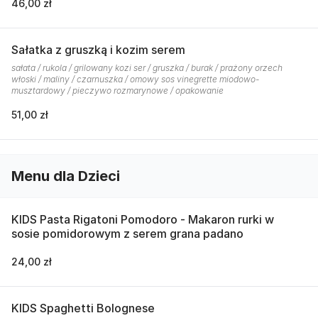
46,00 zł
Sałatka z gruszką i kozim serem
sałata / rukola / grilowany kozi ser / gruszka / burak / prażony orzech
włoski / maliny / czarnuszka / omowy sos vinegrette miodowo-
musztardowy / pieczywo rozmarynowe / opakowanie
51,00 zł
Menu dla Dzieci
KIDS Pasta Rigatoni Pomodoro - Makaron rurki w
sosie pomidorowym z serem grana padano
24,00 zł
KIDS Spaghetti Bolognese