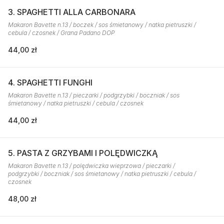
3. SPAGHETTI ALLA CARBONARA
Makaron Bavette n.13 / boczek / sos śmietanowy / natka pietruszki /
cebula / czosnek / Grana Padano DOP
44,00 zł
4. SPAGHETTI FUNGHI
Makaron Bavette n.13 / pieczarki / podgrzybki / boczniak / sos
śmietanowy / natka pietruszki / cebula / czosnek
44,00 zł
5. PASTA Z GRZYBAMI I POLĘDWICZKĄ
Makaron Bavette n.13 / polędwiczka wieprzowa / pieczarki /
podgrzybki / boczniak / sos śmietanowy / natka pietruszki / cebula /
czosnek
48,00 zł