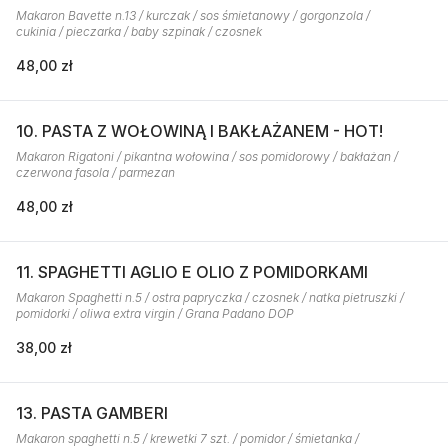
Makaron Bavette n.13 / kurczak / sos śmietanowy / gorgonzola /
cukinia / pieczarka / baby szpinak / czosnek
48,00 zł
10. PASTA Z WOŁOWINĄ I BAKŁAŻANEM - HOT!
Makaron Rigatoni / pikantna wołowina / sos pomidorowy / bakłażan /
czerwona fasola / parmezan
48,00 zł
11. SPAGHETTI AGLIO E OLIO Z POMIDORKAMI
Makaron Spaghetti n.5 / ostra papryczka / czosnek / natka pietruszki /
pomidorki / oliwa extra virgin / Grana Padano DOP
38,00 zł
13. PASTA GAMBERI
Makaron spaghetti n.5 / krewetki 7 szt. / pomidor / śmietanka /