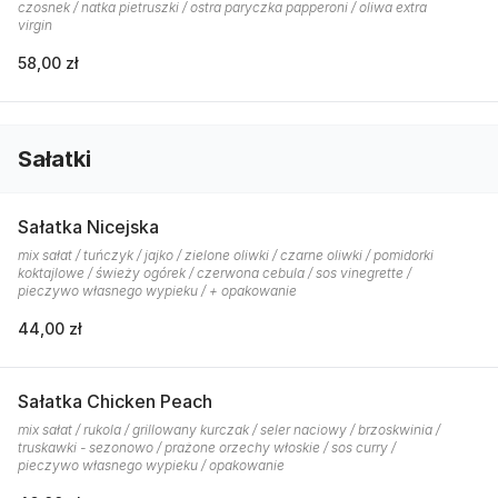
czosnek / natka pietruszki / ostra paryczka papperoni / oliwa extra
virgin
58,00 zł
Sałatki
Sałatka Nicejska
mix sałat / tuńczyk / jajko / zielone oliwki / czarne oliwki / pomidorki
koktajlowe / świeży ogórek / czerwona cebula / sos vinegrette /
pieczywo własnego wypieku / + opakowanie
44,00 zł
Sałatka Chicken Peach
mix sałat / rukola / grillowany kurczak / seler naciowy / brzoskwinia /
truskawki - sezonowo / prażone orzechy włoskie / sos curry /
pieczywo własnego wypieku / opakowanie