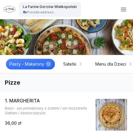
La Farine - La Farine Gorzów Wielkopolski
La Farine Gorzów Wielkopolski
Provide address...
Pasty - Makarony
Sałatki
Menu dla Dzieci
12
3
3
Pizze
1. MARGHERITA
Baza - sos pomidorowy z ziołami / ser mozzarella
Galbani / świeża bazylia
36,00 zł