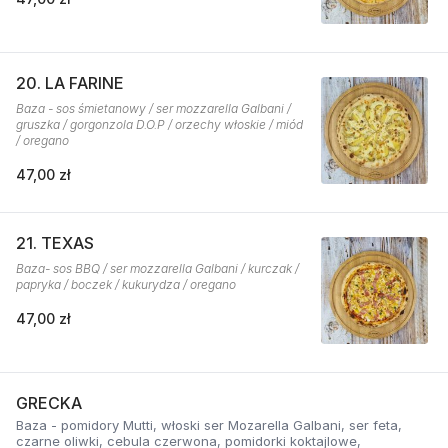
20. LA FARINE
Baza - sos śmietanowy / ser mozzarella Galbani /
gruszka / gorgonzola D.O.P / orzechy włoskie / miód
/ oregano
47,00 zł
21. TEXAS
Baza- sos BBQ / ser mozzarella Galbani / kurczak /
papryka / boczek / kukurydza / oregano
47,00 zł
GRECKA
Baza - pomidory Mutti, włoski ser Mozarella Galbani, ser feta,
czarne oliwki, cebula czerwona, pomidorki koktajlowe,