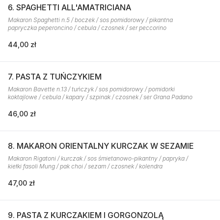
6. SPAGHETTI ALL'AMATRICIANA
Makaron Spaghetti n.5 / boczek / sos pomidorowy / pikantna
papryczka peperoncino / cebula / czosnek / ser peccorino
44,00 zł
7. PASTA Z TUŃCZYKIEM
Makaron Bavette n.13 / tuńczyk / sos pomidorowy / pomidorki
koktajlowe / cebula / kapary / szpinak / czosnek / ser Grana Padano
46,00 zł
8. MAKARON ORIENTALNY KURCZAK W SEZAMIE
Makaron Rigatoni / kurczak / sos śmietanowo-pikantny / papryka /
kiełki fasoli Mung / pak choi / sezam / czosnek / kolendra
47,00 zł
9. PASTA Z KURCZAKIEM I GORGONZOLĄ