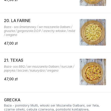
20. LA FARINE
Baza - sos śmietanowy / ser mozzarella Galbani /
gruszka / gorgonzola D.O.P / orzechy włoskie / miód
/ oregano
47,00 zł
21. TEXAS
Baza- sos BBQ / ser mozzarella Galbani / kurczak /
papryka / boczek / kukurydza / oregano
47,00 zł
GRECKA
Baza - pomidory Mutti, włoski ser Mozarella Galbani, ser feta,
czarne oliwki, cebula czerwona, pomidorki koktajlowe,