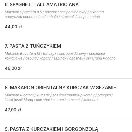
6. SPAGHETTI ALL'AMATRICIANA
Makaron Spaghetti n.5 / boczek / sos pomidorowy / pikantna
papryczka peperoncino / cebula / czosnek / ser peccorino
44,00 zł
7. PASTA Z TUŃCZYKIEM
Makaron Bavette n.13 / tuńczyk / sos pomidorowy / pomidorki
koktajlowe / cebula / kapary / szpinak / czosnek / ser Grana Padano
46,00 zł
8. MAKARON ORIENTALNY KURCZAK W SEZAMIE
Makaron Rigatoni / kurczak / sos śmietanowo-pikantny / papryka /
kiełki fasoli Mung / pak choi / sezam / czosnek / kolendra
47,00 zł
9. PASTA Z KURCZAKIEM I GORGONZOLĄ