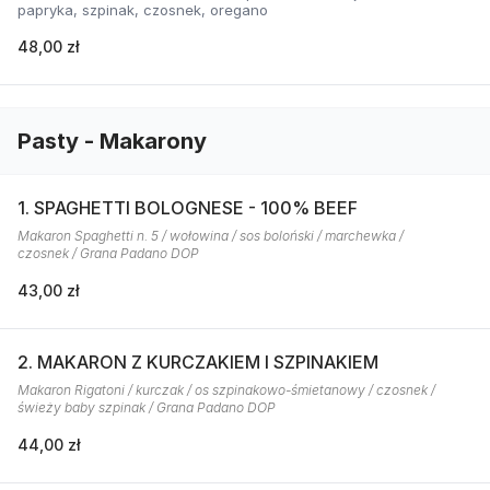
papryka, szpinak, czosnek, oregano
48,00 zł
Pasty - Makarony
1. SPAGHETTI BOLOGNESE - 100% BEEF
Makaron Spaghetti n. 5 / wołowina / sos boloński / marchewka /
czosnek / Grana Padano DOP
43,00 zł
2. MAKARON Z KURCZAKIEM I SZPINAKIEM
Makaron Rigatoni / kurczak / os szpinakowo-śmietanowy / czosnek /
świeży baby szpinak / Grana Padano DOP
44,00 zł