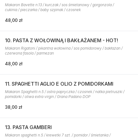
Makaron Bavette n.13 / kurczak / sos śmietanowy / gorgonzola /
cukinia / pieczarka / baby szpinak / czosnek
48,00 zł
10. PASTA Z WOŁOWINĄ I BAKŁAŻANEM - HOT!
Makaron Rigatoni / pikantna wołowina / sos pomidorowy / bakłażan /
czerwona fasola / parmezan
48,00 zł
11. SPAGHETTI AGLIO E OLIO Z POMIDORKAMI
Makaron Spaghetti n.5 / ostra papryczka / czosnek / natka pietruszki /
pomidorki / oliwa extra virgin / Grana Padano DOP
38,00 zł
13. PASTA GAMBERI
Makaron spaghetti n.5 / krewetki 7 szt. / pomidor / śmietanka /