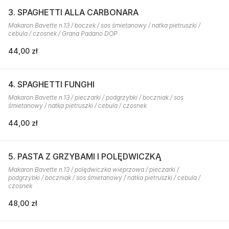
3. SPAGHETTI ALLA CARBONARA
Makaron Bavette n.13 / boczek / sos śmietanowy / natka pietruszki /
cebula / czosnek / Grana Padano DOP
44,00 zł
4. SPAGHETTI FUNGHI
Makaron Bavette n.13 / pieczarki / podgrzybki / boczniak / sos
śmietanowy / natka pietruszki / cebula / czosnek
44,00 zł
5. PASTA Z GRZYBAMI I POLĘDWICZKĄ
Makaron Bavette n.13 / polędwiczka wieprzowa / pieczarki /
podgrzybki / boczniak / sos śmietanowy / natka pietruszki / cebula /
czosnek
48,00 zł