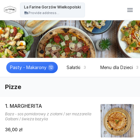
La Farine - La Farine Gorzów Wielkopolski
La Farine Gorzów Wielkopolski
Provide address...
Pasty - Makarony
Sałatki
Menu dla Dzieci
12
3
3
Pizze
1. MARGHERITA
Baza - sos pomidorowy z ziołami / ser mozzarella
Galbani / świeża bazylia
36,00 zł