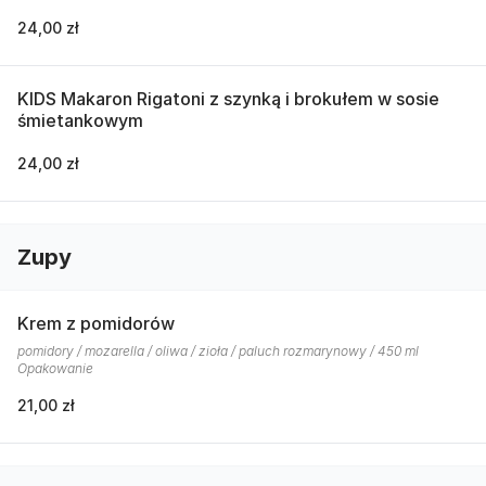
24,00 zł
KIDS Makaron Rigatoni z szynką i brokułem w sosie
śmietankowym
24,00 zł
Zupy
Krem z pomidorów
pomidory / mozarella / oliwa / zioła / paluch rozmarynowy / 450 ml
Opakowanie
21,00 zł