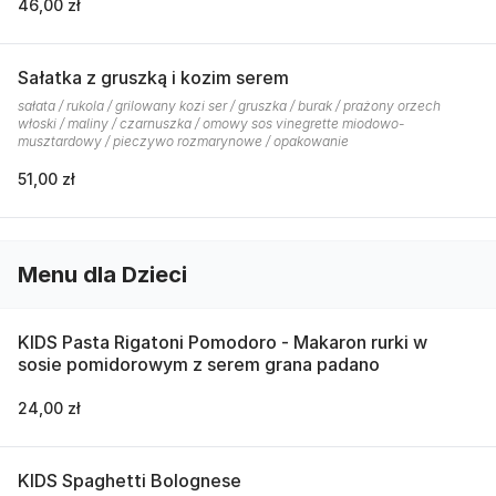
46,00 zł
Sałatka z gruszką i kozim serem
sałata / rukola / grilowany kozi ser / gruszka / burak / prażony orzech
włoski / maliny / czarnuszka / omowy sos vinegrette miodowo-
musztardowy / pieczywo rozmarynowe / opakowanie
51,00 zł
Menu dla Dzieci
KIDS Pasta Rigatoni Pomodoro - Makaron rurki w
sosie pomidorowym z serem grana padano
24,00 zł
KIDS Spaghetti Bolognese