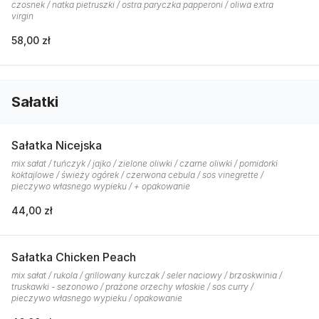
czosnek / natka pietruszki / ostra paryczka papperoni / oliwa extra
virgin
58,00 zł
Sałatki
Sałatka Nicejska
mix sałat / tuńczyk / jajko / zielone oliwki / czarne oliwki / pomidorki
koktajlowe / świeży ogórek / czerwona cebula / sos vinegrette /
pieczywo własnego wypieku / + opakowanie
44,00 zł
Sałatka Chicken Peach
mix sałat / rukola / grillowany kurczak / seler naciowy / brzoskwinia /
truskawki - sezonowo / prażone orzechy włoskie / sos curry /
pieczywo własnego wypieku / opakowanie