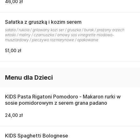
46,00 zł
Sałatka z gruszką i kozim serem
sałata / rukola / grilowany kozi ser / gruszka / burak / prażony orzech
włoski / maliny / czarnuszka / omowy sos vinegrette miodowo-
musztardowy / pieczywo rozmarynowe / opakowanie
51,00 zł
Menu dla Dzieci
KIDS Pasta Rigatoni Pomodoro - Makaron rurki w
sosie pomidorowym z serem grana padano
24,00 zł
KIDS Spaghetti Bolognese