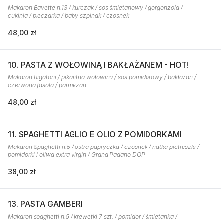
Makaron Bavette n.13 / kurczak / sos śmietanowy / gorgonzola /
cukinia / pieczarka / baby szpinak / czosnek
48,00 zł
10. PASTA Z WOŁOWINĄ I BAKŁAŻANEM - HOT!
Makaron Rigatoni / pikantna wołowina / sos pomidorowy / bakłażan /
czerwona fasola / parmezan
48,00 zł
11. SPAGHETTI AGLIO E OLIO Z POMIDORKAMI
Makaron Spaghetti n.5 / ostra papryczka / czosnek / natka pietruszki /
pomidorki / oliwa extra virgin / Grana Padano DOP
38,00 zł
13. PASTA GAMBERI
Makaron spaghetti n.5 / krewetki 7 szt. / pomidor / śmietanka /