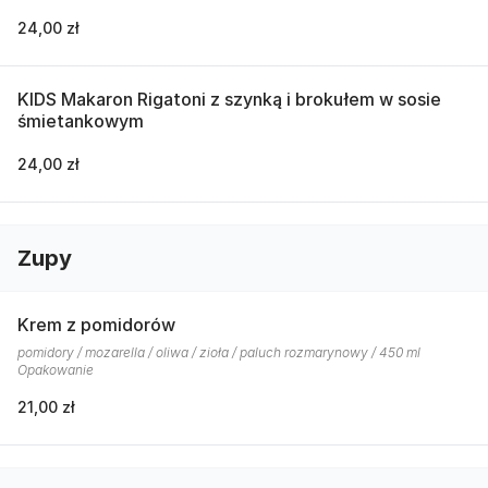
24,00 zł
KIDS Makaron Rigatoni z szynką i brokułem w sosie
śmietankowym
24,00 zł
Zupy
Krem z pomidorów
pomidory / mozarella / oliwa / zioła / paluch rozmarynowy / 450 ml
Opakowanie
21,00 zł