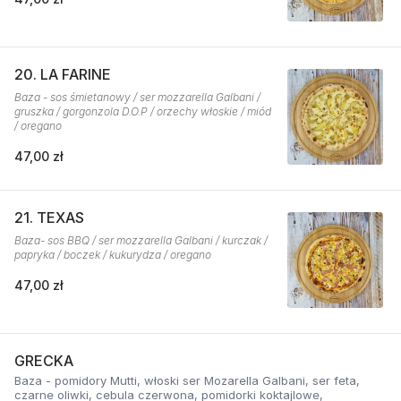
20. LA FARINE
Baza - sos śmietanowy / ser mozzarella Galbani /
gruszka / gorgonzola D.O.P / orzechy włoskie / miód
/ oregano
47,00 zł
21. TEXAS
Baza- sos BBQ / ser mozzarella Galbani / kurczak /
papryka / boczek / kukurydza / oregano
47,00 zł
GRECKA
Baza - pomidory Mutti, włoski ser Mozarella Galbani, ser feta,
czarne oliwki, cebula czerwona, pomidorki koktajlowe,