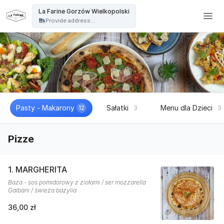
La Farine - La Farine Gorzów Wielkopolski
La Farine Gorzów Wielkopolski
Provide address...
Pasty - Makarony
Sałatki
Menu dla Dzieci
12
3
3
Pizze
1. MARGHERITA
Baza - sos pomidorowy z ziołami / ser mozzarella
Galbani / świeża bazylia
36,00 zł