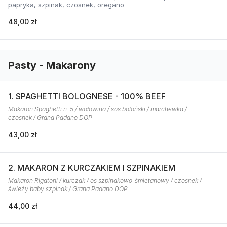
papryka, szpinak, czosnek, oregano
48,00 zł
Pasty - Makarony
1. SPAGHETTI BOLOGNESE - 100% BEEF
Makaron Spaghetti n. 5 / wołowina / sos boloński / marchewka /
czosnek / Grana Padano DOP
43,00 zł
2. MAKARON Z KURCZAKIEM I SZPINAKIEM
Makaron Rigatoni / kurczak / os szpinakowo-śmietanowy / czosnek /
świeży baby szpinak / Grana Padano DOP
44,00 zł