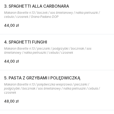
3. SPAGHETTI ALLA CARBONARA
Makaron Bavette n.13 / boczek / sos śmietanowy / natka pietruszki /
cebula / czosnek / Grana Padano DOP
44,00 zł
4. SPAGHETTI FUNGHI
Makaron Bavette n.13 / pieczarki / podgrzybki / boczniak / sos
śmietanowy / natka pietruszki / cebula / czosnek
44,00 zł
5. PASTA Z GRZYBAMI I POLĘDWICZKĄ
Makaron Bavette n.13 / polędwiczka wieprzowa / pieczarki /
podgrzybki / boczniak / sos śmietanowy / natka pietruszki / cebula /
czosnek
48,00 zł