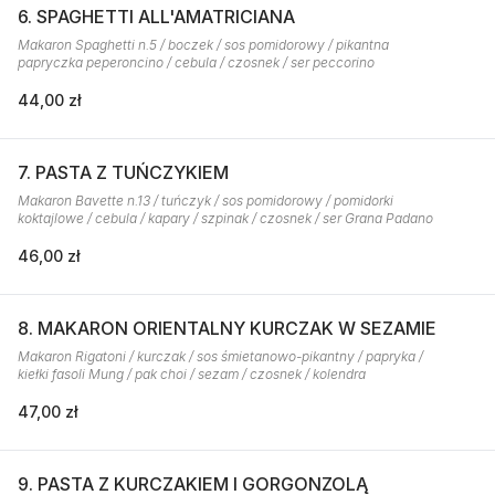
6. SPAGHETTI ALL'AMATRICIANA
Makaron Spaghetti n.5 / boczek / sos pomidorowy / pikantna
papryczka peperoncino / cebula / czosnek / ser peccorino
44,00 zł
7. PASTA Z TUŃCZYKIEM
Makaron Bavette n.13 / tuńczyk / sos pomidorowy / pomidorki
koktajlowe / cebula / kapary / szpinak / czosnek / ser Grana Padano
46,00 zł
8. MAKARON ORIENTALNY KURCZAK W SEZAMIE
Makaron Rigatoni / kurczak / sos śmietanowo-pikantny / papryka /
kiełki fasoli Mung / pak choi / sezam / czosnek / kolendra
47,00 zł
9. PASTA Z KURCZAKIEM I GORGONZOLĄ