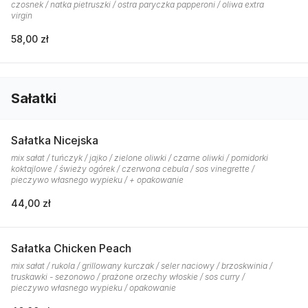
czosnek / natka pietruszki / ostra paryczka papperoni / oliwa extra
virgin
58,00 zł
Sałatki
Sałatka Nicejska
mix sałat / tuńczyk / jajko / zielone oliwki / czarne oliwki / pomidorki
koktajlowe / świeży ogórek / czerwona cebula / sos vinegrette /
pieczywo własnego wypieku / + opakowanie
44,00 zł
Sałatka Chicken Peach
mix sałat / rukola / grillowany kurczak / seler naciowy / brzoskwinia /
truskawki - sezonowo / prażone orzechy włoskie / sos curry /
pieczywo własnego wypieku / opakowanie