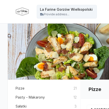
La Farine - La Farine Gorzów Wielkopolski
La Farine Gorzów Wielkopolski
Provide address...
Pizze
21
Pizze
Pasty - Makarony
12
Sałatki
3