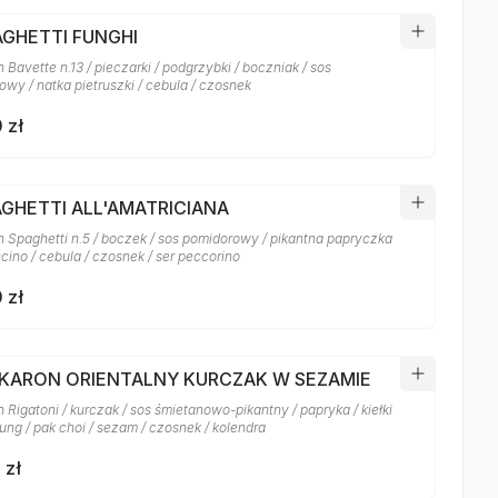
AGHETTI FUNGHI
Bavette n.13 / pieczarki / podgrzybki / boczniak / sos
owy / natka pietruszki / cebula / czosnek
 zł
AGHETTI ALL'AMATRICIANA
 Spaghetti n.5 / boczek / sos pomidorowy / pikantna papryczka
cino / cebula / czosnek / ser peccorino
 zł
AKARON ORIENTALNY KURCZAK W SEZAMIE
Rigatoni / kurczak / sos śmietanowo-pikantny / papryka / kiełki
ung / pak choi / sezam / czosnek / kolendra
 zł