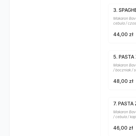
3. SPAG
Makaron Bavet
cebula / czo
44,00 zł
5. PASTA
Makaron Bave
/ boczniak / 
48,00 zł
7. PASTA
Makaron Bavet
/ cebula / ka
46,00 zł