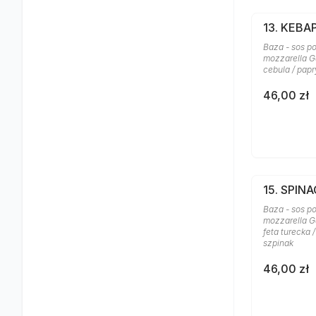
13. KEBA
Baza - sos po
mozzarella Ga
cebula / papr
46,00 zł
15. SPINA
Baza - sos po
mozzarella Ga
feta turecka 
szpinak
46,00 zł