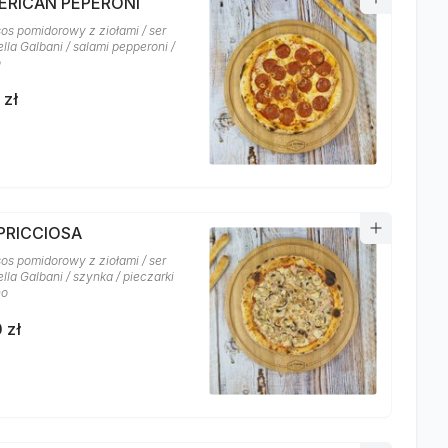
MERICAN PEPERONI
sos pomidorowy z ziołami / ser
lla Galbani / salami pepperoni /
o
 zł
APRICCIOSA
sos pomidorowy z ziołami / ser
la Galbani / szynka / pieczarki
no
 zł