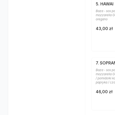
5. HAWAI
Baza - sos po
mozzarella Ga
oregano
43,00 zł
7. SOPR
Baza - sos po
mozzarella G
/ pomidorki k
papryka / cz
46,00 zł