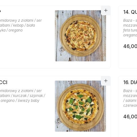
P
14. 
midorowy z ziołami / ser
Baza - 
lbani / kebap / biała
mozzare
yka / oregano
feta tu
oregan
46,00
CCI
16. D
midorowy z ziołami / ser
Baza - 
lbani / kurczak / szpinak /
mozzare
/ oregano / świeży baby
/ salami
czerwon
46,00