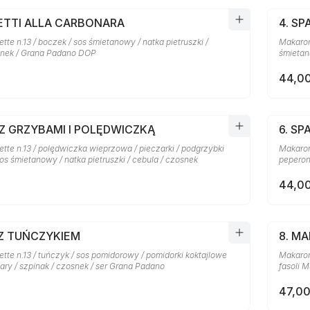
HETTI ALLA CARBONARA
4. SP
te n.13 / boczek / sos śmietanowy / natka pietruszki /
Makaron 
snek / Grana Padano DOP
śmietan
44,00
 Z GRZYBAMI I POLĘDWICZKĄ
6. SP
tte n.13 / polędwiczka wieprzowa / pieczarki / podgrzybki
Makaron
sos śmietanowy / natka pietruszki / cebula / czosnek
peperon
44,00
 Z TUŃCZYKIEM
8. M
te n.13 / tuńczyk / sos pomidorowy / pomidorki koktajlowe
Makaron 
pary / szpinak / czosnek / ser Grana Padano
fasoli M
47,00