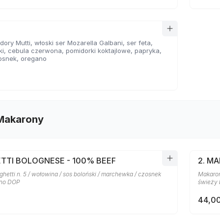
ory Mutti, włoski ser Mozarella Galbani, ser feta,
ki, cebula czerwona, pomidorki koktajlowe, papryka,
osnek, oregano
 Makarony
ETTI BOLOGNESE - 100% BEEF
2. M
etti n. 5 / wołowina / sos boloński / marchewka / czosnek
Makaron
ano DOP
świeży 
44,00