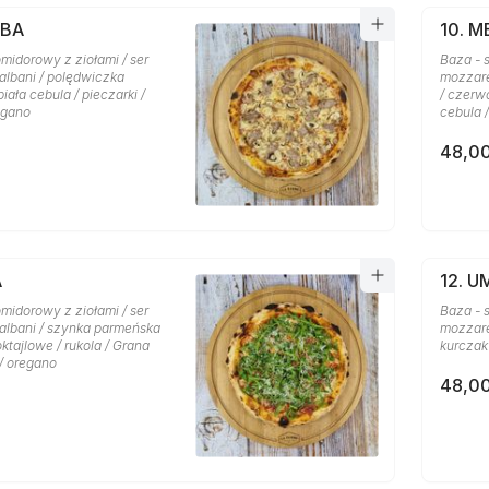
MBA
10. 
midorowy z ziołami / ser
Baza - 
albani / polędwiczka
mozzare
iała cebula / pieczarki /
/ czerwo
egano
cebula 
48,00
A
12. 
midorowy z ziołami / ser
Baza - 
albani / szynka parmeńska
mozzarel
oktajlowe / rukola / Grana
kurczak 
/ oregano
48,00