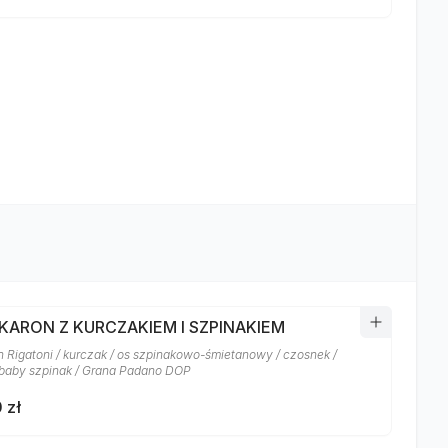
AKARON Z KURCZAKIEM I SZPINAKIEM
 Rigatoni / kurczak / os szpinakowo-śmietanowy / czosnek /
baby szpinak / Grana Padano DOP
 zł