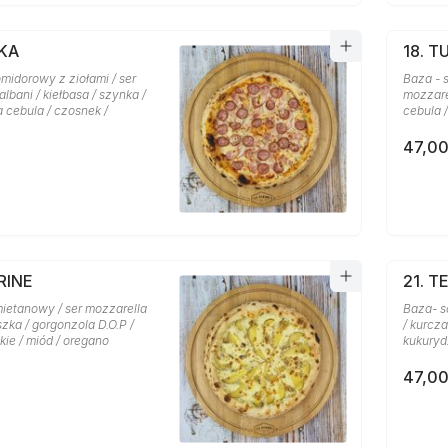
SKA
18. T
midorowy z ziołami / ser
Baza - 
lbani / kiełbasa / szynka /
mozzarel
a cebula / czosnek /
cebula 
47,00
RINE
21. T
mietanowy / ser mozzarella
Baza- s
szka / gorgonzola D.O.P /
/ kurcza
ie / miód / oregano
kukuryd
47,00