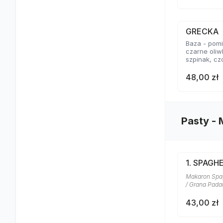
GRECKA
Baza - pomid
czarne oliw
szpinak, cz
48,00 zł
Pasty -
1. SPAGH
Makaron Spagh
/ Grana Pad
43,00 zł