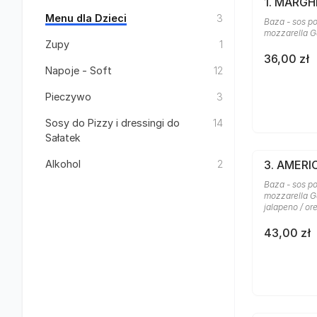
1. MARGH
Menu dla Dzieci
3
Baza - sos po
mozzarella G
Zupy
1
36,00 zł
Napoje - Soft
12
Pieczywo
3
Sosy do Pizzy i dressingi do
14
Sałatek
Alkohol
2
3. AMER
Baza - sos po
mozzarella Ga
jalapeno / o
43,00 zł