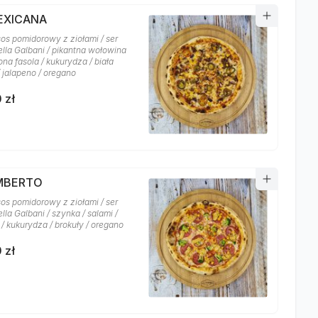
MEXICANA
sos pomidorowy z ziołami / ser
lla Galbani / pikantna wołowina
na fasola / kukurydza / biała
/ jalapeno / oregano
 zł
UMBERTO
sos pomidorowy z ziołami / ser
la Galbani / szynka / salami /
/ kukurydza / brokuły / oregano
 zł