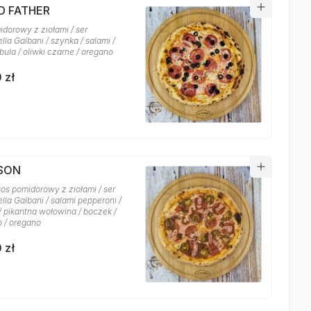
D FATHER
idorowy z ziołami / ser
la Galbani / szynka / salami /
bula / oliwki czarne / oregano
 zł
YSON
sos pomidorowy z ziołami / ser
lla Galbani / salami pepperoni /
/ pikantna wołowina / boczek /
o / oregano
 zł