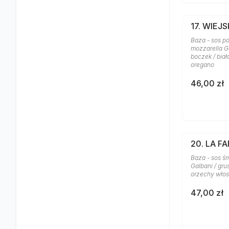
17. WIEJ
Baza - sos po
mozzarella Ga
boczek / biał
oregano
46,00 zł
20. LA FA
Baza - sos ś
Galbani / gru
orzechy włosk
47,00 zł