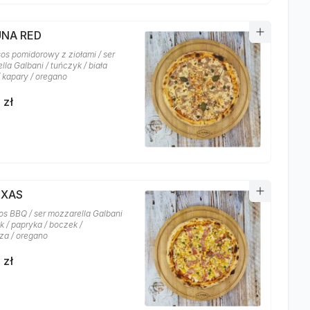
UNA RED
sos pomidorowy z ziołami / ser
la Galbani / tuńczyk / biała
/ kapary / oregano
 zł
EXAS
os BBQ / ser mozzarella Galbani
k / papryka / boczek /
za / oregano
 zł