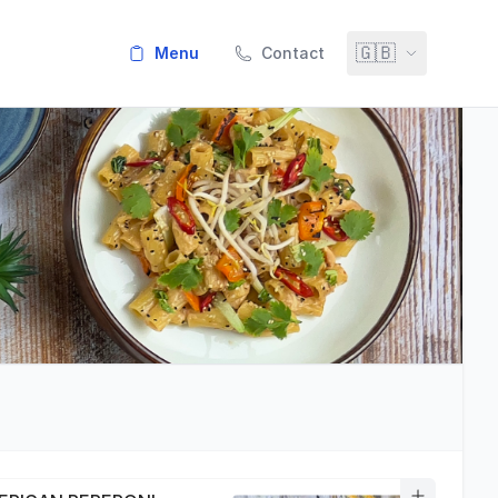
🇬🇧
menu
Contact