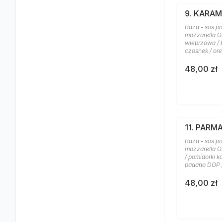
9. KARA
Baza - sos po
mozzarella G
wieprzowa / b
czosnek / or
48,00 zł
11. PARM
Baza - sos po
mozzarella G
/ pomidorki k
padano DOP 
48,00 zł