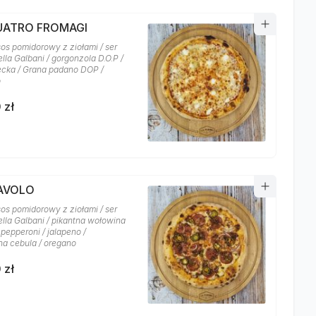
QUATRO FROMAGI
sos pomidorowy z ziołami / ser
lla Galbani / gorgonzola D.O.P /
recka / Grana padano DOP /
o
 zł
IAVOLO
sos pomidorowy z ziołami / ser
lla Galbani / pikantna wołowina
 pepperoni / jalapeno /
a cebula / oregano
 zł