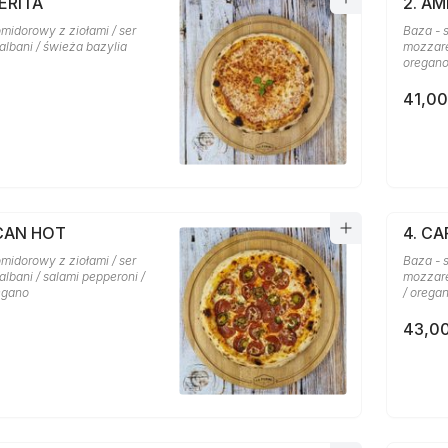
ERITA
2. A
midorowy z ziołami / ser
Baza - 
albani / świeża bazylia
mozzare
oregan
41,00
ICAN HOT
4. C
midorowy z ziołami / ser
Baza - 
lbani / salami pepperoni /
mozzarel
regano
/ orega
43,00