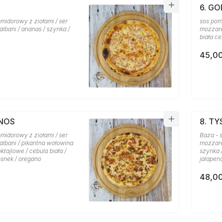
6. GO
midorowy z ziołami / ser
sos pom
lbani / ananas / szynka /
mozzarel
biała ce
45,00
ANOS
8. T
midorowy z ziołami / ser
Baza - 
albani / pikantna wołowina
mozzare
oktajlowe / cebula biała /
szynka 
osnek / oregano
jalapen
48,00