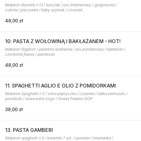
Makaron Bavette n.13 / kurczak / sos śmietanowy / gorgonzola /
cukinia / pieczarka / baby szpinak / czosnek
48,00 zł
10. PASTA Z WOŁOWINĄ I BAKŁAŻANEM - HOT!
Makaron Rigatoni / pikantna wołowina / sos pomidorowy / bakłażan /
czerwona fasola / parmezan
48,00 zł
11. SPAGHETTI AGLIO E OLIO Z POMIDORKAMI
Makaron Spaghetti n.5 / ostra papryczka / czosnek / natka pietruszki /
pomidorki / oliwa extra virgin / Grana Padano DOP
38,00 zł
13. PASTA GAMBERI
Makaron spaghetti n.5 / krewetki 7 szt. / pomidor / śmietanka /