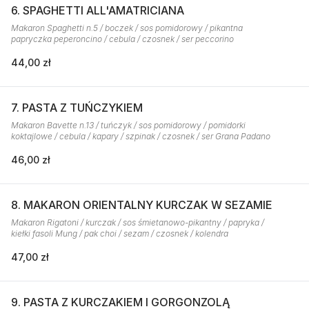
6. SPAGHETTI ALL'AMATRICIANA
Makaron Spaghetti n.5 / boczek / sos pomidorowy / pikantna
papryczka peperoncino / cebula / czosnek / ser peccorino
44,00 zł
7. PASTA Z TUŃCZYKIEM
Makaron Bavette n.13 / tuńczyk / sos pomidorowy / pomidorki
koktajlowe / cebula / kapary / szpinak / czosnek / ser Grana Padano
46,00 zł
8. MAKARON ORIENTALNY KURCZAK W SEZAMIE
Makaron Rigatoni / kurczak / sos śmietanowo-pikantny / papryka /
kiełki fasoli Mung / pak choi / sezam / czosnek / kolendra
47,00 zł
9. PASTA Z KURCZAKIEM I GORGONZOLĄ