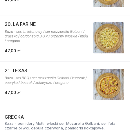
20. LA FARINE
Baza - sos śmietanowy / ser mozzarella Galbani /
gruszka / gorgonzola D.O.P / orzechy włoskie / miód
/ oregano
47,00 zł
21. TEXAS
Baza- sos BBQ / ser mozzarella Galbani / kurczak /
papryka / boczek / kukurydza / oregano
47,00 zł
GRECKA
Baza - pomidory Mutti, włoski ser Mozarella Galbani, ser feta,
czarne oliwki, cebula czerwona, pomidorki koktajlowe,