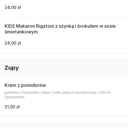
24,00 zł
KIDS Makaron Rigatoni z szynką i brokułem w sosie
śmietankowym
24,00 zł
Zupy
Krem z pomidorów
pomidory / mozarella / oliwa / zioła / paluch rozmarynowy / 450 ml
Opakowanie
21,00 zł