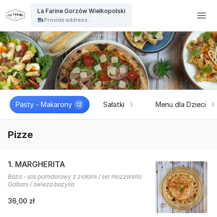
La Farine - La Farine Gorzów Wielkopolski
La Farine Gorzów Wielkopolski
Provide address...
Pasty - Makarony
Sałatki
Menu dla Dzieci
12
3
3
Pizze
1. MARGHERITA
Baza - sos pomidorowy z ziołami / ser mozzarella
Galbani / świeża bazylia
36,00 zł