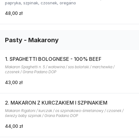
papryka, szpinak, czosnek, oregano
48,00 zł
Pasty - Makarony
1. SPAGHETTI BOLOGNESE - 100% BEEF
Makaron Spaghetti n. 5 / wołowina / sos boloński / marchewka /
czosnek / Grana Padano DOP
43,00 zł
2. MAKARON Z KURCZAKIEM I SZPINAKIEM
Makaron Rigatoni / kurczak / os szpinakowo-śmietanowy / czosnek /
świeży baby szpinak / Grana Padano DOP
44,00 zł