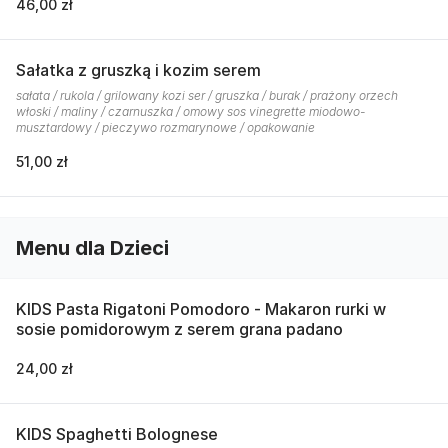
46,00 zł
Sałatka z gruszką i kozim serem
sałata / rukola / grilowany kozi ser / gruszka / burak / prażony orzech
włoski / maliny / czarnuszka / omowy sos vinegrette miodowo-
musztardowy / pieczywo rozmarynowe / opakowanie
51,00 zł
Menu dla Dzieci
KIDS Pasta Rigatoni Pomodoro - Makaron rurki w
sosie pomidorowym z serem grana padano
24,00 zł
KIDS Spaghetti Bolognese