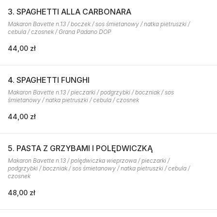
3. SPAGHETTI ALLA CARBONARA
Makaron Bavette n.13 / boczek / sos śmietanowy / natka pietruszki /
cebula / czosnek / Grana Padano DOP
44,00 zł
4. SPAGHETTI FUNGHI
Makaron Bavette n.13 / pieczarki / podgrzybki / boczniak / sos
śmietanowy / natka pietruszki / cebula / czosnek
44,00 zł
5. PASTA Z GRZYBAMI I POLĘDWICZKĄ
Makaron Bavette n.13 / polędwiczka wieprzowa / pieczarki /
podgrzybki / boczniak / sos śmietanowy / natka pietruszki / cebula /
czosnek
48,00 zł