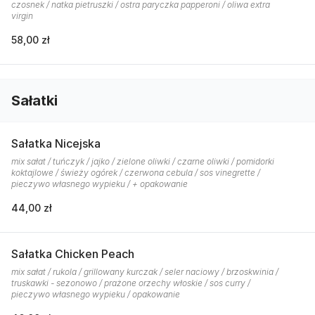
czosnek / natka pietruszki / ostra paryczka papperoni / oliwa extra
virgin
58,00 zł
Sałatki
Sałatka Nicejska
mix sałat / tuńczyk / jajko / zielone oliwki / czarne oliwki / pomidorki
koktajlowe / świeży ogórek / czerwona cebula / sos vinegrette /
pieczywo własnego wypieku / + opakowanie
44,00 zł
Sałatka Chicken Peach
mix sałat / rukola / grillowany kurczak / seler naciowy / brzoskwinia /
truskawki - sezonowo / prażone orzechy włoskie / sos curry /
pieczywo własnego wypieku / opakowanie