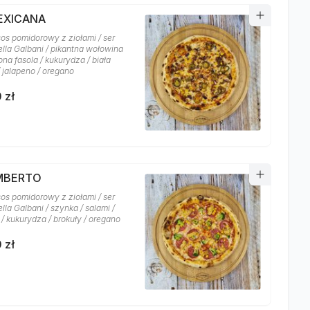
MEXICANA
sos pomidorowy z ziołami / ser
lla Galbani / pikantna wołowina
na fasola / kukurydza / biała
/ jalapeno / oregano
 zł
UMBERTO
sos pomidorowy z ziołami / ser
la Galbani / szynka / salami /
/ kukurydza / brokuły / oregano
 zł