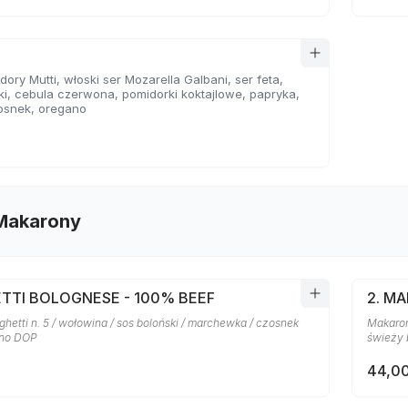
ory Mutti, włoski ser Mozarella Galbani, ser feta,
ki, cebula czerwona, pomidorki koktajlowe, papryka,
osnek, oregano
 Makarony
ETTI BOLOGNESE - 100% BEEF
2. M
etti n. 5 / wołowina / sos boloński / marchewka / czosnek
Makaron
ano DOP
świeży 
44,00