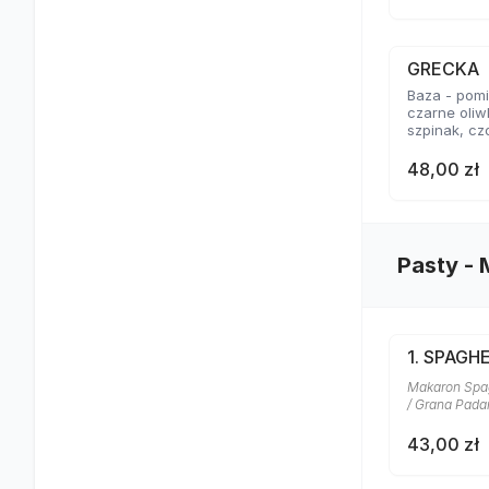
GRECKA
Baza - pomid
czarne oliw
szpinak, cz
48,00 zł
Pasty -
1. SPAGH
Makaron Spagh
/ Grana Pad
43,00 zł