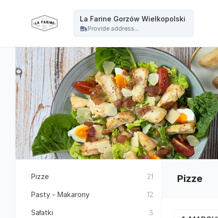
La Farine - La Farine Gorzów Wielkopolski
La Farine Gorzów Wielkopolski
Provide address...
Pizze
21
Pizze
Pasty - Makarony
12
Sałatki
3