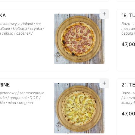
SKA
18. T
midorowy z ziołami / ser
Baza - 
lbani / kiełbasa / szynka /
mozzarel
a cebula / czosnek /
cebula 
47,00
RINE
21. T
mietanowy / ser mozzarella
Baza- s
szka / gorgonzola D.O.P /
/ kurcza
ie / miód / oregano
kukuryd
47,00