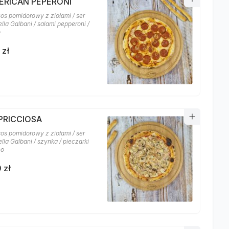
MERICAN PEPERONI
sos pomidorowy z ziołami / ser
lla Galbani / salami pepperoni /
o
 zł
APRICCIOSA
sos pomidorowy z ziołami / ser
la Galbani / szynka / pieczarki
no
 zł