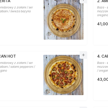
ERITA
2. A
midorowy z ziołami / ser
Baza - 
albani / świeża bazylia
mozzare
oregan
41,00
ICAN HOT
4. C
midorowy z ziołami / ser
Baza - 
lbani / salami pepperoni /
mozzarel
regano
/ orega
43,00