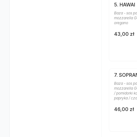
5. HAWAI
Baza - sos po
mozzarella Ga
oregano
43,00 zł
7. SOPR
Baza - sos po
mozzarella G
/ pomidorki k
papryka / cz
46,00 zł