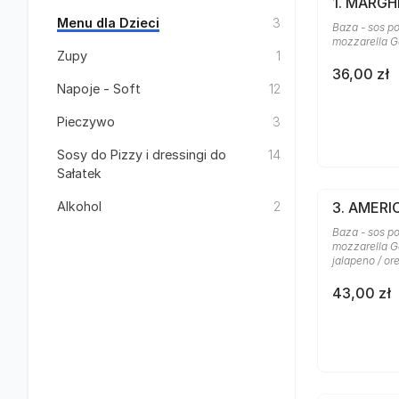
1. MARGH
Menu dla Dzieci
3
Baza - sos po
mozzarella G
Zupy
1
36,00 zł
Napoje - Soft
12
Pieczywo
3
Sosy do Pizzy i dressingi do
14
Sałatek
Alkohol
2
3. AMER
Baza - sos po
mozzarella Ga
jalapeno / o
43,00 zł