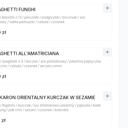
AGHETTI FUNGHI
Bavette n.13 / pieczarki / podgrzybki / boczniak / sos
owy / natka pietruszki / cebula / czosnek
 zł
AGHETTI ALL'AMATRICIANA
 Spaghetti n.5 / boczek / sos pomidorowy / pikantna papryczka
cino / cebula / czosnek / ser peccorino
 zł
AKARON ORIENTALNY KURCZAK W SEZAMIE
Rigatoni / kurczak / sos śmietanowo-pikantny / papryka / kiełki
ung / pak choi / sezam / czosnek / kolendra
 zł