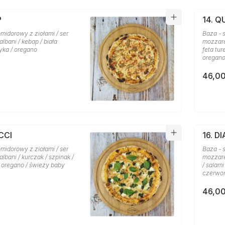
P
14. 
midorowy z ziołami / ser
Baza - 
lbani / kebap / biała
mozzare
yka / oregano
feta tu
oregan
46,00
CCI
16. D
midorowy z ziołami / ser
Baza - 
lbani / kurczak / szpinak /
mozzare
/ oregano / świeży baby
/ salami
czerwon
46,00