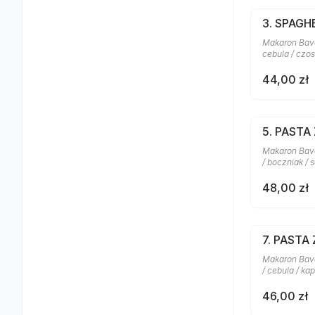
3. SPAG
Makaron Bavet
cebula / czo
44,00 zł
5. PASTA
Makaron Bave
/ boczniak / 
48,00 zł
7. PASTA
Makaron Bavet
/ cebula / ka
46,00 zł