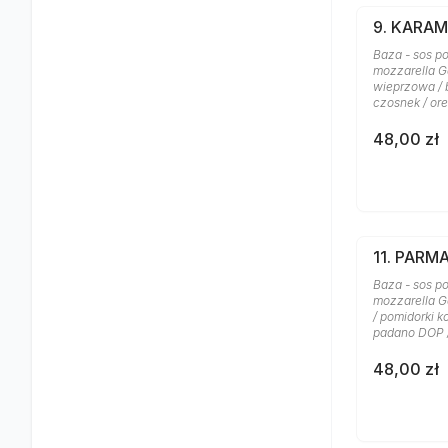
9. KARA
Baza - sos po
mozzarella G
wieprzowa / b
czosnek / or
48,00 zł
11. PARM
Baza - sos po
mozzarella G
/ pomidorki k
padano DOP 
48,00 zł