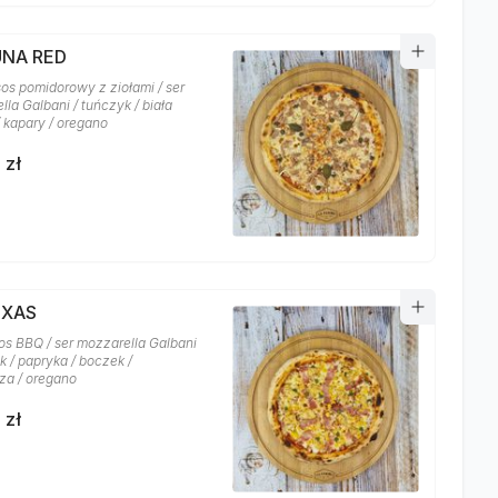
UNA RED
sos pomidorowy z ziołami / ser
la Galbani / tuńczyk / biała
/ kapary / oregano
 zł
EXAS
os BBQ / ser mozzarella Galbani
k / papryka / boczek /
za / oregano
 zł