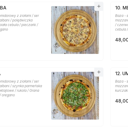
MBA
10. 
midorowy z ziołami / ser
Baza - 
albani / polędwiczka
mozzare
iała cebula / pieczarki /
/ czerwo
egano
cebula 
48,00
A
12. 
midorowy z ziołami / ser
Baza - 
albani / szynka parmeńska
mozzarel
oktajlowe / rukola / Grana
kurczak 
/ oregano
48,00