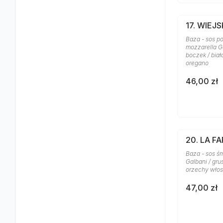
17. WIEJ
Baza - sos po
mozzarella Ga
boczek / biał
oregano
46,00 zł
20. LA FA
Baza - sos ś
Galbani / gru
orzechy włosk
47,00 zł