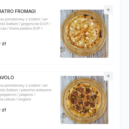
QUATRO FROMAGI
sos pomidorowy z ziołami / ser
lla Galbani / gorgonzola D.O.P /
recka / Grana padano DOP /
o
 zł
IAVOLO
sos pomidorowy z ziołami / ser
lla Galbani / pikantna wołowina
 pepperoni / jalapeno /
a cebula / oregano
 zł