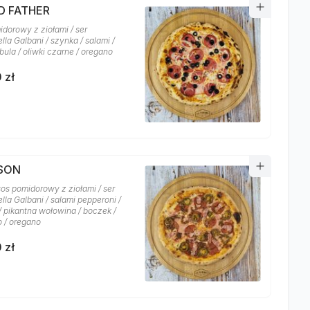
D FATHER
idorowy z ziołami / ser
la Galbani / szynka / salami /
bula / oliwki czarne / oregano
 zł
YSON
sos pomidorowy z ziołami / ser
lla Galbani / salami pepperoni /
/ pikantna wołowina / boczek /
o / oregano
 zł