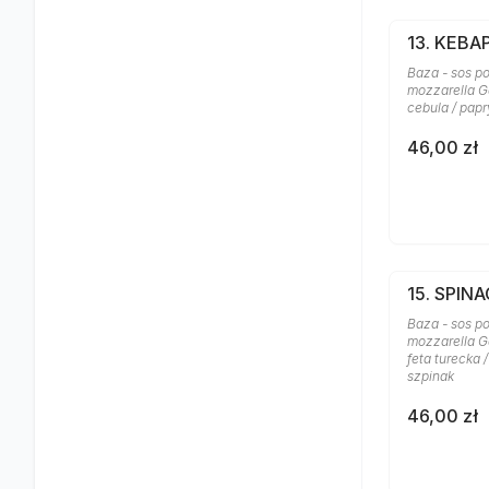
13. KEBA
Baza - sos po
mozzarella Ga
cebula / papr
46,00 zł
15. SPINA
Baza - sos po
mozzarella Ga
feta turecka 
szpinak
46,00 zł