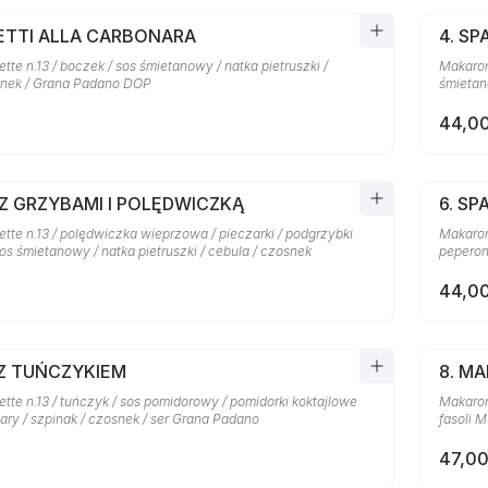
HETTI ALLA CARBONARA
4. SP
te n.13 / boczek / sos śmietanowy / natka pietruszki /
Makaron 
snek / Grana Padano DOP
śmietan
44,00
 Z GRZYBAMI I POLĘDWICZKĄ
6. SP
tte n.13 / polędwiczka wieprzowa / pieczarki / podgrzybki
Makaron
sos śmietanowy / natka pietruszki / cebula / czosnek
peperon
44,00
 Z TUŃCZYKIEM
8. M
te n.13 / tuńczyk / sos pomidorowy / pomidorki koktajlowe
Makaron 
pary / szpinak / czosnek / ser Grana Padano
fasoli M
47,00