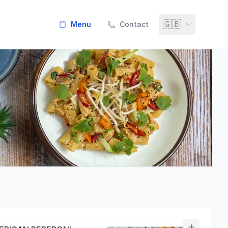
🇬🇧
menu
Contact