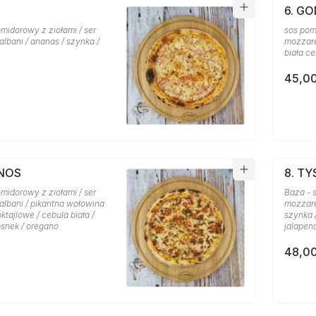
6. GO
midorowy z ziołami / ser
sos pom
lbani / ananas / szynka /
mozzarel
biała ce
45,00
ANOS
8. T
midorowy z ziołami / ser
Baza - 
albani / pikantna wołowina
mozzare
oktajlowe / cebula biała /
szynka 
osnek / oregano
jalapen
48,00