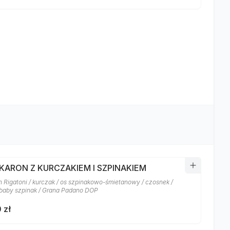
AKARON Z KURCZAKIEM I SZPINAKIEM
 Rigatoni / kurczak / os szpinakowo-śmietanowy / czosnek /
baby szpinak / Grana Padano DOP
 zł