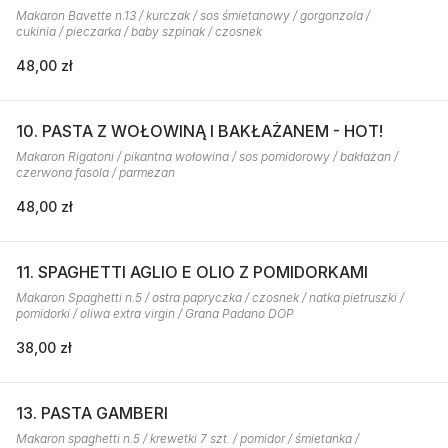
Makaron Bavette n.13 / kurczak / sos śmietanowy / gorgonzola /
cukinia / pieczarka / baby szpinak / czosnek
48,00 zł
10. PASTA Z WOŁOWINĄ I BAKŁAŻANEM - HOT!
Makaron Rigatoni / pikantna wołowina / sos pomidorowy / bakłażan /
czerwona fasola / parmezan
48,00 zł
11. SPAGHETTI AGLIO E OLIO Z POMIDORKAMI
Makaron Spaghetti n.5 / ostra papryczka / czosnek / natka pietruszki /
pomidorki / oliwa extra virgin / Grana Padano DOP
38,00 zł
13. PASTA GAMBERI
Makaron spaghetti n.5 / krewetki 7 szt. / pomidor / śmietanka /