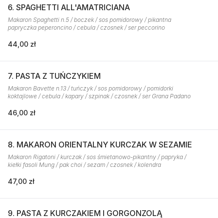
6. SPAGHETTI ALL'AMATRICIANA
Makaron Spaghetti n.5 / boczek / sos pomidorowy / pikantna
papryczka peperoncino / cebula / czosnek / ser peccorino
44,00 zł
7. PASTA Z TUŃCZYKIEM
Makaron Bavette n.13 / tuńczyk / sos pomidorowy / pomidorki
koktajlowe / cebula / kapary / szpinak / czosnek / ser Grana Padano
46,00 zł
8. MAKARON ORIENTALNY KURCZAK W SEZAMIE
Makaron Rigatoni / kurczak / sos śmietanowo-pikantny / papryka /
kiełki fasoli Mung / pak choi / sezam / czosnek / kolendra
47,00 zł
9. PASTA Z KURCZAKIEM I GORGONZOLĄ