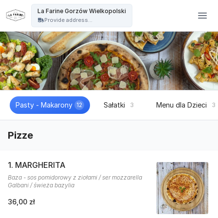
La Farine - La Farine Gorzów Wielkopolski
La Farine Gorzów Wielkopolski
Provide address...
Pasty - Makarony
Sałatki
Menu dla Dzieci
12
3
3
Pizze
1. MARGHERITA
Baza - sos pomidorowy z ziołami / ser mozzarella
Galbani / świeża bazylia
36,00 zł