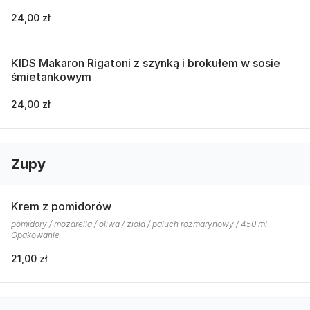
24,00 zł
KIDS Makaron Rigatoni z szynką i brokułem w sosie
śmietankowym
24,00 zł
Zupy
Krem z pomidorów
pomidory / mozarella / oliwa / zioła / paluch rozmarynowy / 450 ml
Opakowanie
21,00 zł