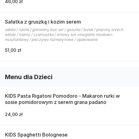
46,00 zł
Sałatka z gruszką i kozim serem
sałata / rukola / grilowany kozi ser / gruszka / burak / prażony orzech
włoski / maliny / czarnuszka / omowy sos vinegrette miodowo-
musztardowy / pieczywo rozmarynowe / opakowanie
51,00 zł
Menu dla Dzieci
KIDS Pasta Rigatoni Pomodoro - Makaron rurki w
sosie pomidorowym z serem grana padano
24,00 zł
KIDS Spaghetti Bolognese