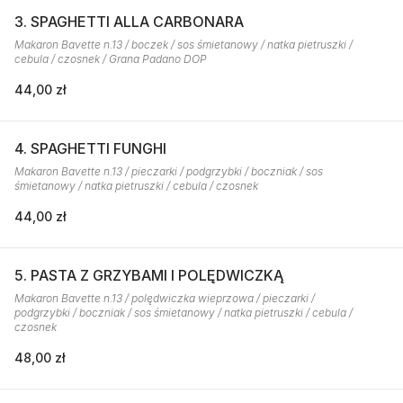
3. SPAGHETTI ALLA CARBONARA
Makaron Bavette n.13 / boczek / sos śmietanowy / natka pietruszki /
cebula / czosnek / Grana Padano DOP
44,00 zł
4. SPAGHETTI FUNGHI
Makaron Bavette n.13 / pieczarki / podgrzybki / boczniak / sos
śmietanowy / natka pietruszki / cebula / czosnek
44,00 zł
5. PASTA Z GRZYBAMI I POLĘDWICZKĄ
Makaron Bavette n.13 / polędwiczka wieprzowa / pieczarki /
podgrzybki / boczniak / sos śmietanowy / natka pietruszki / cebula /
czosnek
48,00 zł