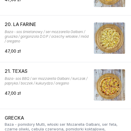
20. LA FARINE
Baza - sos śmietanowy / ser mozzarella Galbani /
gruszka / gorgonzola D.O.P / orzechy włoskie / miód
/ oregano
47,00 zł
21. TEXAS
Baza- sos BBQ / ser mozzarella Galbani / kurczak /
papryka / boczek / kukurydza / oregano
47,00 zł
GRECKA
Baza - pomidory Mutti, włoski ser Mozarella Galbani, ser feta,
czarne oliwki, cebula czerwona, pomidorki koktajlowe,