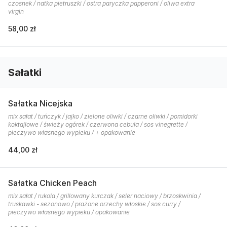
czosnek / natka pietruszki / ostra paryczka papperoni / oliwa extra
virgin
58,00 zł
Sałatki
Sałatka Nicejska
mix sałat / tuńczyk / jajko / zielone oliwki / czarne oliwki / pomidorki
koktajlowe / świeży ogórek / czerwona cebula / sos vinegrette /
pieczywo własnego wypieku / + opakowanie
44,00 zł
Sałatka Chicken Peach
mix sałat / rukola / grillowany kurczak / seler naciowy / brzoskwinia /
truskawki - sezonowo / prażone orzechy włoskie / sos curry /
pieczywo własnego wypieku / opakowanie