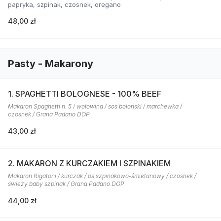
papryka, szpinak, czosnek, oregano
48,00 zł
Pasty - Makarony
1. SPAGHETTI BOLOGNESE - 100% BEEF
Makaron Spaghetti n. 5 / wołowina / sos boloński / marchewka /
czosnek / Grana Padano DOP
43,00 zł
2. MAKARON Z KURCZAKIEM I SZPINAKIEM
Makaron Rigatoni / kurczak / os szpinakowo-śmietanowy / czosnek /
świeży baby szpinak / Grana Padano DOP
44,00 zł